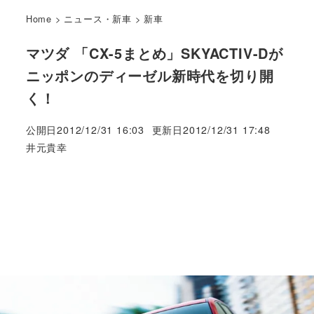
Home
>
ニュース・新車
>
新車
マツダ 「CX-5まとめ」SKYACTIV-Dが
ニッポンのディーゼル新時代を切り開
く！
公開日
2012/12/31 16:03
更新日
2012/12/31 17:48
著
井元貴幸
者