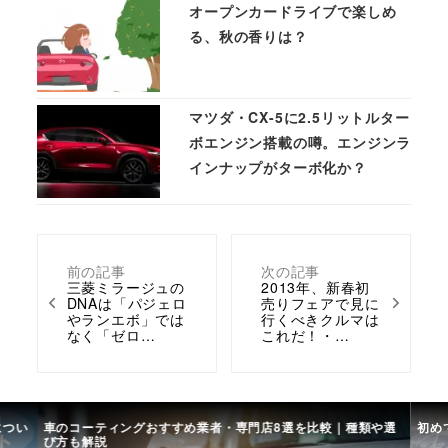
オープンカードライブで楽しめ
る、秋の香りは？
マツダ・CX-5に2.5リットルター
ボエンジン搭載の噂。エンジンラ
インナップがターボ化か？
前の記事
次の記事
三菱ミラージュの
2013年、新春初
DNAは「パジェロ
売りフェアで見に
やランエボ」では
行くべきクルマは
なく「ゼロ…
これだ！・…
につい
車のコーティングおすすめ業者・専門店8選を比較｜種類や選
初め
び方も解説