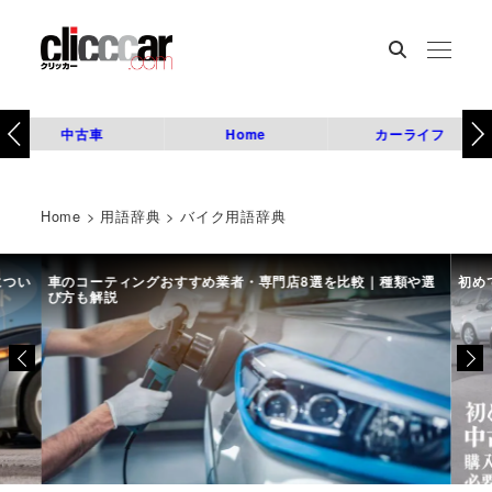
中古車
Home
カーライフ
Home
>
用語辞典
>
バイク用語辞典
につい
車のコーティングおすすめ業者・専門店8選を比較｜種類や選
初め
び方も解説