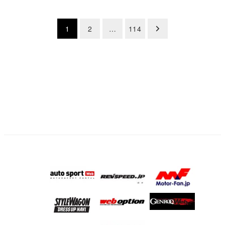
投
1
2
…
114
稿
の
ペ
ー
ジ
送
り