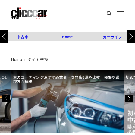
中古車
Home
カーライフ
Home
>
タイヤ交換
につい
車のコーティングおすすめ業者・専門店8選を比較｜種類や選
初め
び方も解説