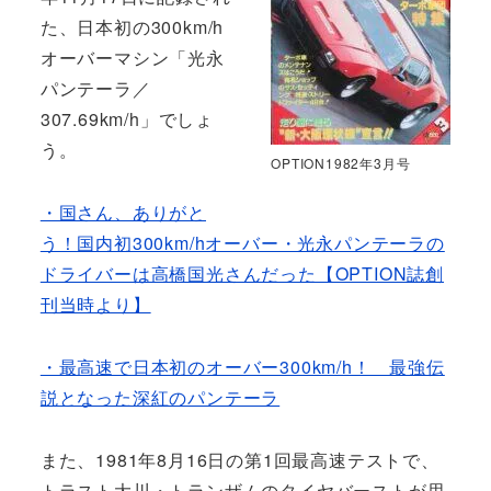
た、日本初の300km/h
オーバーマシン「光永
パンテーラ／
307.69km/h」でしょ
う。
OPTION1982年3月号
・国さん、ありがと
う！国内初300km/hオーバー・光永パンテーラの
ドライバーは高橋国光さんだった【OPTION誌創
刊当時より】
・最高速で日本初のオーバー300km/h！ 最強伝
説となった深紅のパンテーラ
また、1981年8月16日の第1回最高速テストで、
トラスト大川・トランザムのタイヤバーストが思