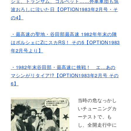
シェ、トランザム、コルベット……外車軍団も筑
波おろしに泣いた日【OPTION1983年2月号・そ
の4】
・最高速の聖地・谷田部最高速 1982年年末の陣
はポルシェにZにスカRS！ その5【OPTION1983
年2月号より】
・1982年末谷田部・最高速に挑戦！ エ…あの
マシンがリタイア!?【OPTION1983年2月号 その
6】
当時の危なっかし
いチューニングカ
ーテストで、も
し、全開走行中に