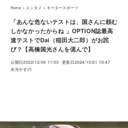
Home
>
エンタメ
>
モータースポーツ
「あんな危ないテストは、国さんに頼む
しかなかったからね 」OPTION誌最高
速テストでDai（稲田大二郎）がお詫
び？【高橋国光さんを偲んで】
公開日
2022/12/09 11:03
更新日
2024/10/21 10:47
著
永光やすの
者