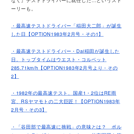
なく』テストドライバーに就任した…というスト
ーリーも。
・最高速テストドライバー「稲田大二郎」が誕生
した日【OPTION1983年2月号・その1】
・最高速テストドライバー・Dai稲田が誕生した
日。トップタイムはウエスト・コルベット
285.71km/h【OPTION1983年2月号より・その
2】
・1982年の最高速テスト、国産1・2位はRE雨
宮、RSヤマモトの二大巨匠！【OPTION1983年
2月号・その3】
・「谷田部で最高速に挑戦」の意味とは？ ポル