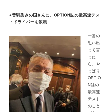
●昔馴染みの国さんに、OPTION誌の最高速テス
トドライバーを依頼
一番の
思い出
って言
った
ら、や
っぱり
OPTIO
N誌の
最高速
テスト
のこと