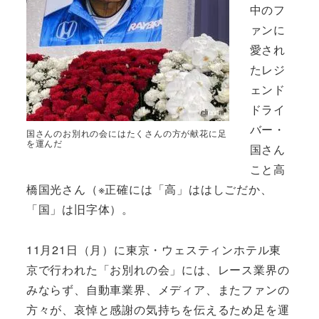
中のフ
ァンに
愛され
たレジ
ェンド
ドライ
バー・
国さんのお別れの会にはたくさんの方が献花に足
を運んだ
国さん
こと高
橋国光さん（※正確には「高」ははしごだか、
「国」は旧字体）。
11月21日（月）に東京・ウェスティンホテル東
京で行われた「お別れの会」には、レース業界の
みならず、自動車業界、メディア、またファンの
方々が、哀悼と感謝の気持ちを伝えるため足を運