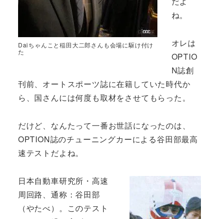
だよ
ね。
オレは
Daiちゃんこと稲田大二郎さんも会場に駆け付け
た
OPTIO
N誌創
刊前、オートスポーツ誌に在籍していた時代か
ら、国さんには何度も取材をさせてもらった。
だけど、なんたって一番お世話になったのは、
OPTION誌のチューニングカーによる谷田部最高
速テストだよね。
日本自動車研究所・高速
周回路、通称：谷田部
（やたべ）。このテスト