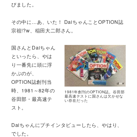
びました。
その中に…あ、いた！ DaiちゃんことOPTION誌
宗祖!?w、稲田大二郎さん。
国さんとDaiちゃん
といったら、やは
り一番先に頭に浮
かぶのが、
OPTION誌創刊当
時、1981～82年の
1981年創刊のOPTION誌。谷田部
最高速テストに国さんは欠かせな
谷田部・最高速テ
い存在だった
スト。
Daiちゃんにプチインタビューしたら、やはり、
でした。