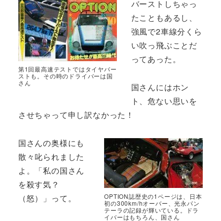
バーストしちゃっ
たこともあるし、
強風で2車線分くら
い吹っ飛ぶことだ
ってあった。
第1回最高速テストではタイヤバー
ストも。その時のドライバーは国
さん
国さんにはホン
ト、危ない思いを
させちゃって申し訳なかった！
国さんの奥様にも
散々叱られました
よ。「私の国さん
を殺す気？
OPTION誌歴史の1ページは、日本
（怒）」って。
初の300km/hオーバー、光永パン
テーラの記録が輝いている。ドラ
イバーはもちろん、国さん