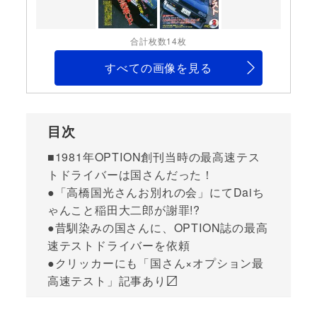
合計枚数14枚
すべての画像を見る
目次
■1981年OPTION創刊当時の最高速テス
トドライバーは国さんだった！
●「高橋国光さんお別れの会」にてDaiち
ゃんこと稲田大二郎が謝罪!?
●昔馴染みの国さんに、OPTION誌の最高
速テストドライバーを依頼
●クリッカーにも「国さん×オプション最
高速テスト」記事あり〼