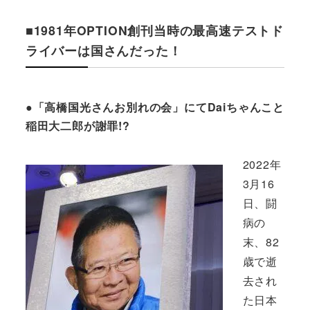
■1981年OPTION創刊当時の最高速テストド
ライバーは国さんだった！
●「高橋国光さんお別れの会」にてDaiちゃんこと
稲田大二郎が謝罪!?
2022年
3月16
日、闘
病の
末、82
歳で逝
去され
た日本