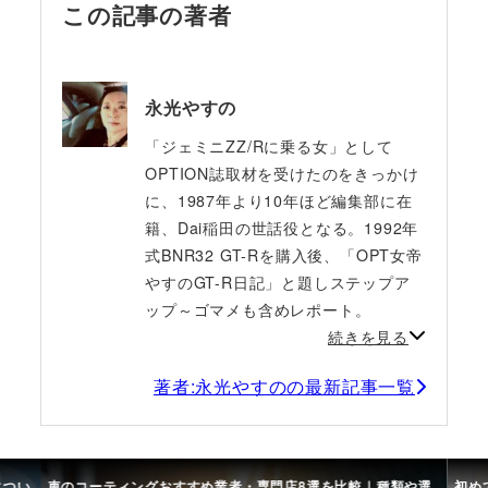
この記事の著者
永光やすの
「ジェミニZZ/Rに乗る女」として
OPTION誌取材を受けたのをきっかけ
に、1987年より10年ほど編集部に在
籍、Dai稲田の世話役となる。1992年
式BNR32 GT-Rを購入後、「OPT女帝
やすのGT-R日記」と題しステップア
ップ～ゴマメも含めレポート。
続きを見る
著者:永光やすのの最新記事一覧
につい
車のコーティングおすすめ業者・専門店8選を比較｜種類や選
初め