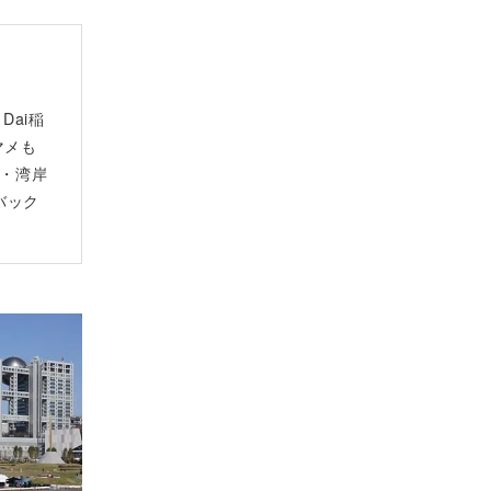
Dai稲
マメも
D・湾岸
バック