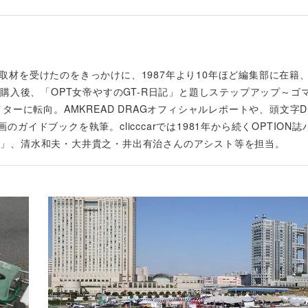
誌取材を受けたのをきっかけに、1987年より10年ほど編集部に在籍、
-Rを購入後、「OPT女帝やすのGT-R日記」と題しステップアップ～ゴ
ーに転向。AMKREAD DRAGオフィシャルレポートや、頭文字
のガイドブックを執筆。clicccarでは1981年から続くOPTION誌
PTION」、清水和夫・大井貴之・井出有治さんのアシスト等を担当。