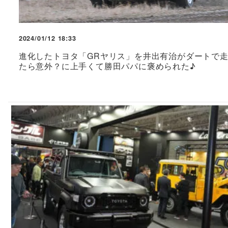
2024/01/12 18:33
進化したトヨタ「GRヤリス」を井出有治がダートで
たら意外？に上手くて勝田パパに褒められた♪