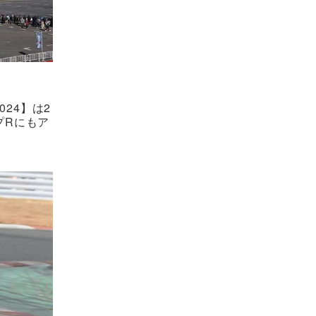
24】は2
プRにもア