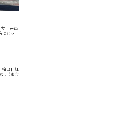
ーサー井出
果にビッ
。輸出仕様
演出【東京