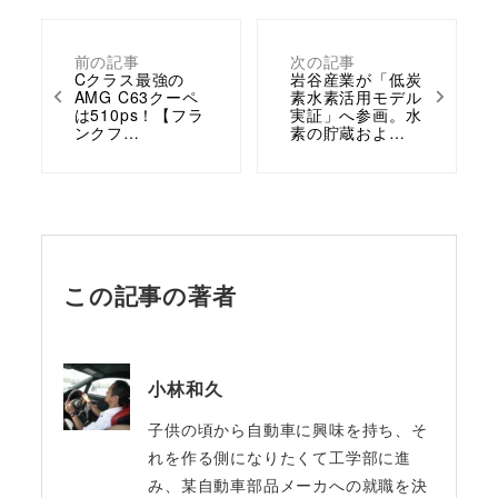
前の記事
次の記事
Cクラス最強の
岩谷産業が「低炭
AMG C63クーペ
素水素活用モデル
は510ps！【フラ
実証」へ参画。水
ンクフ…
素の貯蔵およ…
この記事の著者
小林和久
子供の頃から自動車に興味を持ち、そ
れを作る側になりたくて工学部に進
み、某自動車部品メーカへの就職を決