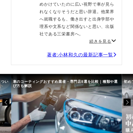
めかけていたのに広い視野で車が見ら
れなくなりそうだと思い辞退。他業界
へ就職するも、働き出すと出身学部や
理系や文系など関係ないと思い、出版
社である三栄書房へ。
続きを見る
著者:小林和久の最新記事一覧
につい
車のコーティングおすすめ業者・専門店8選を比較｜種類や選
初め
び方も解説