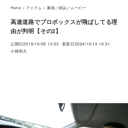
Home
>
アイテム
>
書籍／雑誌／ムービー
高速道路でプロボックスが飛ばしてる理
由が判明【その2】
公開日
2015/10/05 13:33
更新日
2024/10/13 16:31
著
小林和久
者