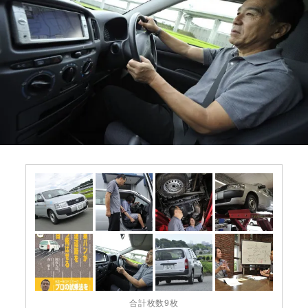
合計枚数9枚