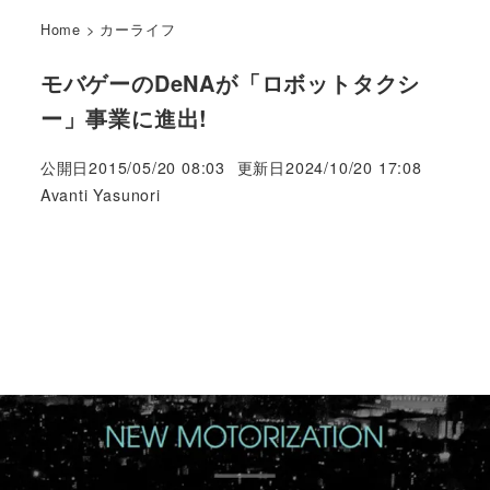
Home
>
カーライフ
モバゲーのDeNAが「ロボットタクシ
ー」事業に進出!
公開日
2015/05/20 08:03
更新日
2024/10/20 17:08
著
Avanti Yasunori
者