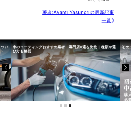
著者:Avanti Yasunoriの最新記事
一覧
につい
車のコーティングおすすめ業者・専門店8選を比較｜種類や選
初め
び方も解説