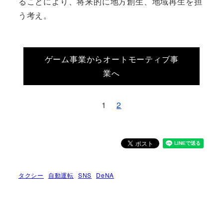
ることにより、将来的に地方創生、地域再生を担
う考え。
ゲーム事業からオートモーティブ事
業へ
1
2
タクシー
自動運転
SNS
DeNA