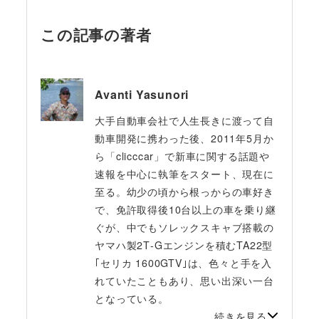
この記事の著者
Avanti Yasunori
大手自動車会社で人生長きに渡って自
動車開発に携わった後、2011年5月か
ら「clicccar」で新車に関する話題や
速報を中心に執筆をスタート、現在に
至る。幼少の頃から根っからの車好き
で、免許取得後10台以上の車を乗り継
ぐが、中でもソレックスキャブ搭載の
ヤマハ製2T‐Gエンジンを積むTA22型
｢セリカ 1600GTV｣は、色々と手を入
れていたこともあり、思い出深い一台
となっている。
続きを見る