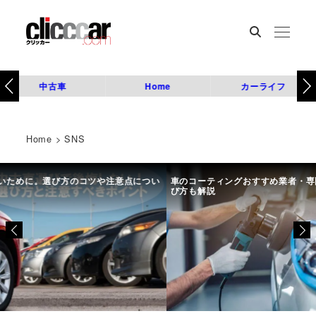
中古車
Home
カーライフ
Home
>
SNS
につい
車のコーティングおすすめ業者・専門店8選を比較｜種類や選
初め
び方も解説