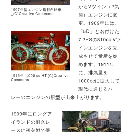
からVツイン（2気
1907年型エンジン搭載自転車
_(C)Creative Commons
筒）エンジンに変
更。1909年には、
「5D」と名付けた
7.2PSの810cc Vツ
インエンジンを完
成させて量産を始
めます。1911年
に、排気量を
1916年 1,000 cc HT (C)Creative
Commons
1000ccに拡大して
現代に通じるハー
レーのエンジンの原型が出来上がります。
1909年にロングア
イランドの耐久レ
ースに初参戦で優