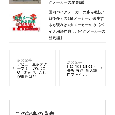
クメーカーの歴史編】
国内バイクメーカーの歩み概説：
戦後多くの2輪メーカーが誕生す
るも現在は4大メーカーのみ【バ
イク用語辞典：バイクメーカーの
歴史編】
前の記事
次の記事
デビュー直前スク
Pacific Fairies・
ープ！ VWポロ
長坂 有紗−新人部
GTI改良型、これ
門ファイナ…
が市販型だ
この記事の著者