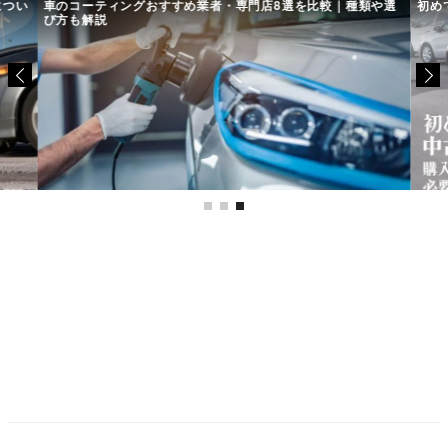
につい
車のコーティングおすすめ業者・専門店8選を比較｜種類や選
初め
び方も解説