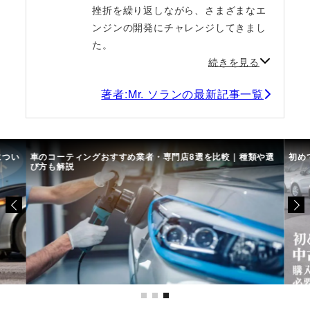
挫折を繰り返しながら、さまざまなエ
ンジンの開発にチャレンジしてきまし
た。
続きを見る
著者:Mr. ソランの最新記事一覧
につい
車のコーティングおすすめ業者・専門店8選を比較｜種類や選
初め
び方も解説