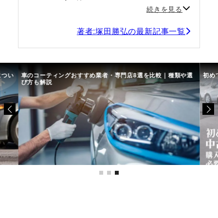
続きを見る
著者:塚田勝弘の最新記事一覧
につい
車のコーティングおすすめ業者・専門店8選を比較｜種類や選
初め
び方も解説