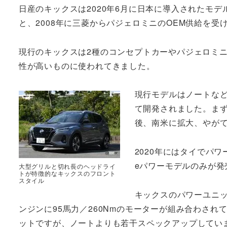
日産のキックスは2020年6月に日本に導入されたモ
と、2008年に三菱からパジェロミニのOEM供給を受
現行のキックスは2種のコンセプトカーやパジェロミ
性が高いものに使われてきました。
現行モデルはノートな
て開発されました。まず
後、南米に拡大、やが
2020年にはタイでパ
eパワーモデルのみが発
大型グリルと切れ長のヘッドライ
トが特徴的なキックスのフロント
スタイル
キックスのパワーユニット
ンジンに95馬力／260Nmのモーターが組み合わさ
ットですが、ノートよりも若干スペックアップしてい