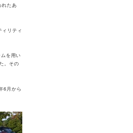
われたあ
ティリティ
ームを用い
た。その
年6月から