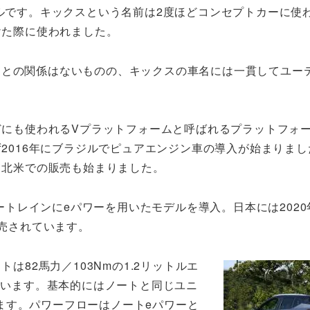
デルです。キックスという名前は2度ほどコンセプトカーに使
けた際に使われました。
ニとの関係はないものの、キックスの車名には一貫してユー
どにも使われるVプラットフォームと呼ばれるプラットフォ
2016年にブラジルでピュアエンジン車の導入が始まりまし
て北米での販売も始まりました。
ワートレインにeパワーを用いたモデルを導入。日本には2020
売されています。
は82馬力／103Nmの1.2リットルエ
れています。基本的にはノートと同じユニ
ます。パワーフローはノートeパワーと