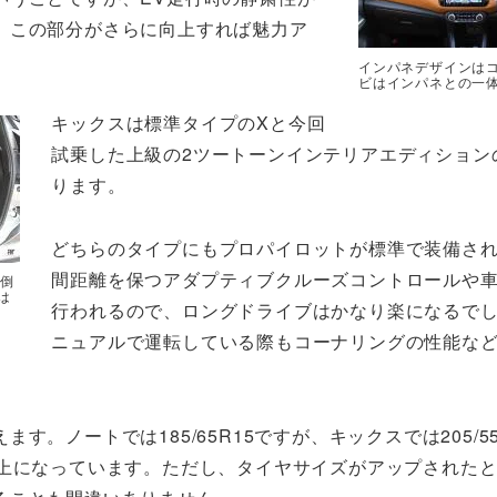
。この部分がさらに向上すれば魅力ア
インパネデザインは
ビはインパネとの一
キックスは標準タイプのXと今回
試乗した上級の2ツートーンインテリアエディション
ります。
どちらのタイプにもプロパイロットが標準で装備さ
間距離を保つアダプティブクルーズコントロールや
で倒
は
行われるので、ロングドライブはかなり楽になるで
ニュアルで運転している際もコーナリングの性能な
。ノートでは185/65R15ですが、キックスでは205/55
ス上になっています。ただし、タイヤサイズがアップされた