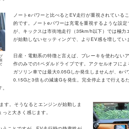
ノートeパワーと比べるとEV走行が重視されている
的です。ノートeパワーは充電を重視するような設定
が、キックスは市街地走行（35km/h以下）では極力
が始動しないセッティングで、よりEV感を増してい
日産・電動系の特徴と言えば、ブレーキを使わない
プ
座
作のみでの1ペダルドライブです。アクセルオフによ
て
ガソリン車では最大0.05Gしか発生しませんが、eパ
0.15Gと3倍もの減速Gを発生。完全停止まで行える
す。
ります。そうなるとエンジンが始動しま
ょっと大きく感じます。
いうことですが、EV走行時の静粛性が