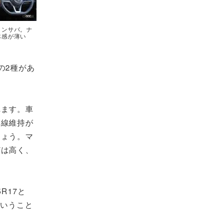
コンサバ。ナ
体感が薄い
の2種があ
れます。車
車線維持が
しょう。マ
どは高く、
R17と
ということ