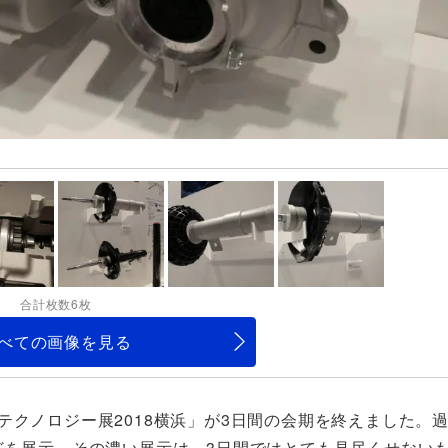
合計枚数6枚
べての画像を見る
テクノロジー展2018横浜」が3日間の会期を終えました。
どを展示。その濃い展示は、3日間ではとても見尽くせない