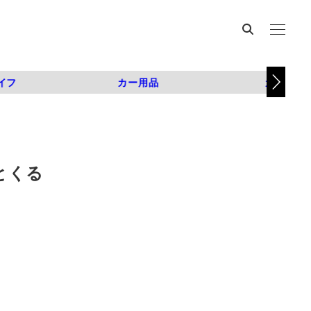
イフ
カー用品
カスタム
とくる