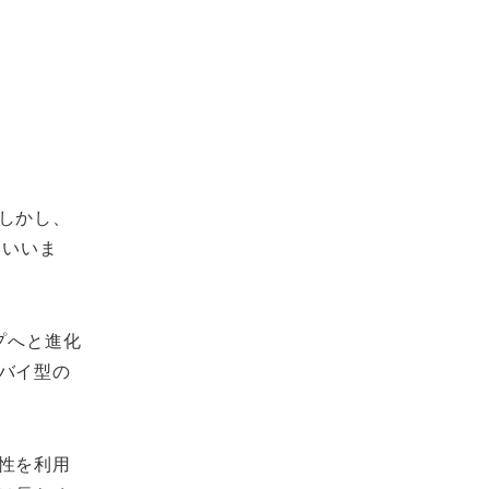
しかし、
といいま
プへと進化
バイ型の
性を利用