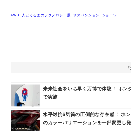
4WD
人とくるまのテクノロジー展
サスペンション
ショーワ
「
未来社会をいち早く万博で体験！ ホンダ
で実施
水平対抗6気筒の圧倒的な存在感！ ホン
のカラーバリエーションを一部変更し