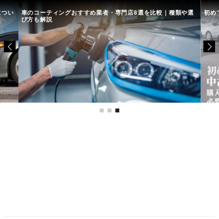
につい
車のコーティングおすすめ業者・専門店8選を比較｜種類や選
初め
び方も解説