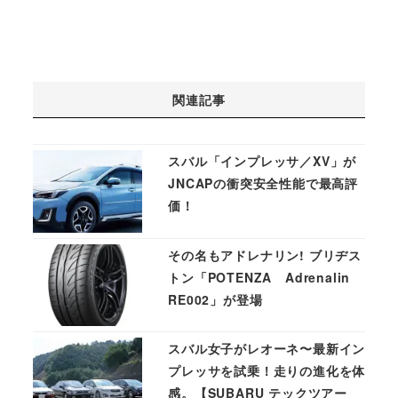
関連記事
スバル「インプレッサ／XV」が
JNCAPの衝突安全性能で最高評
価！
その名もアドレナリン! ブリヂス
トン「POTENZA Adrenalin
RE002」が登場
スバル女子がレオーネ〜最新イン
プレッサを試乗！走りの進化を体
感。【SUBARU テックツアー