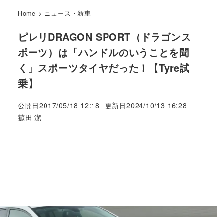
Home
>
ニュース・新車
ピレリDRAGON SPORT（ドラゴンス
ポーツ）は「ハンドルのいうことを聞
く」スポーツタイヤだった！【Tyre試
乗】
公開日
2017/05/18 12:18
更新日
2024/10/13 16:28
著
菰田 潔
者