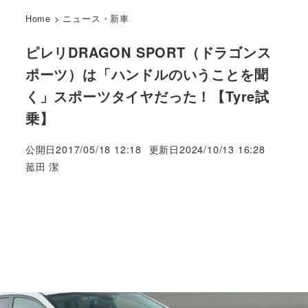
Home
>
ニュース・新車
ピレリDRAGON SPORT（ドラゴンス
ポーツ）は「ハンドルのいうことを聞
く」スポーツタイヤだった！【Tyre試
乗】
公開日
2017/05/18 12:18
更新日
2024/10/13 16:28
著
菰田 潔
者