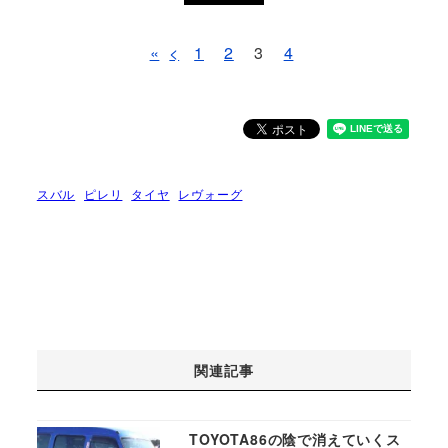
«
<
1
2
3
4
スバル
ピレリ
タイヤ
レヴォーグ
関連記事
TOYOTA86の陰で消えていくス