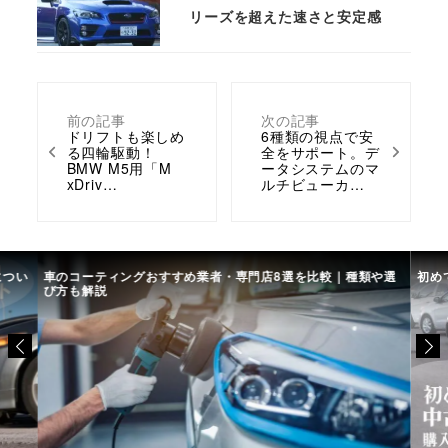
リーズを超えた速さと安定感
前の記事
次の記事
ドリフトも楽しめ
6種類の視点で安
る四輪駆動！
全をサポート。デ
BMW M5用「M
ータシステムのマ
xDriv…
ルチビューカ…
につい
車のコーティングおすすめ業者・専門店8選を比較｜種類や選
初め
び方も解説