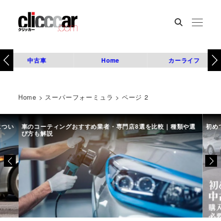
中古車
Home
カーライフ
Home
>
スーパーフォーミュラ
>
ページ 2
につい
車のコーティングおすすめ業者・専門店8選を比較｜種類や選
初め
び方も解説