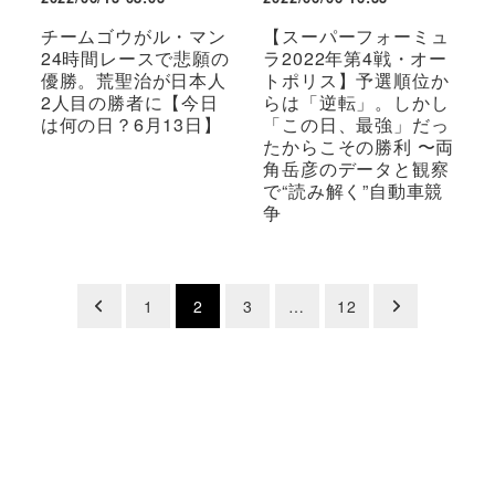
チームゴウがル・マン
【スーパーフォーミュ
24時間レースで悲願の
ラ2022年第4戦・オー
優勝。荒聖治が日本人
トポリス】予選順位か
2人目の勝者に【今日
らは「逆転」。しかし
は何の日？6月13日】
「この日、最強」だっ
たからこその勝利 〜両
角岳彦のデータと観察
で“読み解く”自動車競
争
投
1
2
3
…
12
稿
の
ペ
ー
ジ
送