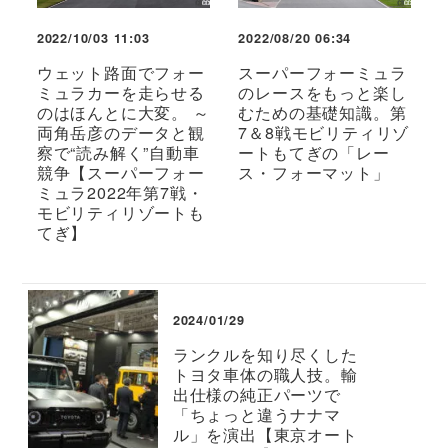
2022/10/03 11:03
2022/08/20 06:34
ウェット路面でフォー
スーパーフォーミュラ
ミュラカーを走らせる
のレースをもっと楽し
のはほんとに大変。 ～
むための基礎知識。第
両角岳彦のデータと観
7＆8戦モビリティリゾ
察で“読み解く”自動車
ートもてぎの「レー
競争【スーパーフォー
ス・フォーマット」
ミュラ2022年第7戦・
モビリティリゾートも
てぎ】
2024/01/29
ランクルを知り尽くした
トヨタ車体の職人技。輸
出仕様の純正パーツで
「ちょっと違うナナマ
ル」を演出【東京オート