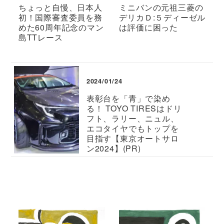
ちょっと自慢、日本人
ミニバンの元祖三菱の
初！国際審査委員を務
デリカＤ:５ディーゼル
めた60周年記念のマン
は評価に困った
島TTレース
2024/01/24
表彰台を「青」で染め
る！ TOYO TIRESはドリ
フト、ラリー、ニュル、
エコタイヤでもトップを
目指す【東京オートサロ
ン2024】(PR)