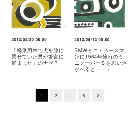
2013/05/20 08:00
2013/05/13 08:00
「軽乗用車で犬を膝に
BMWミニ・ペースマ
乗せていた男が警官に
ンに1964年憧れのミ
捕まった」のナゼ？
ニクーパーＳを思い浮
かべると・・・
投
1
2
…
6
稿
の
ペ
ー
ジ