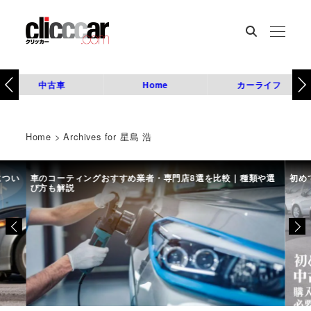
中古車
Home
カーライフ
Home
>
Archives for 星島 浩
につい
車のコーティングおすすめ業者・専門店8選を比較｜種類や選
初め
び方も解説