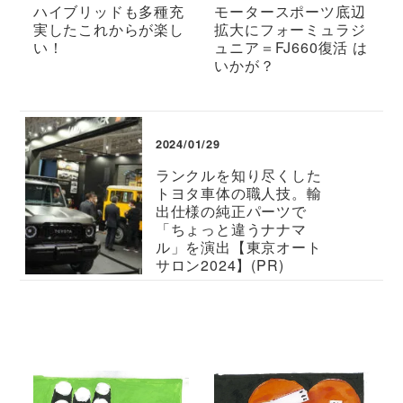
ハイブリッドも多種充
モータースポーツ底辺
実したこれからが楽し
拡大にフォーミュラジ
い！
ュニア＝FJ660復活 は
いかが？
2024/01/29
ランクルを知り尽くした
トヨタ車体の職人技。輸
出仕様の純正パーツで
「ちょっと違うナナマ
ル」を演出【東京オート
サロン2024】(PR)