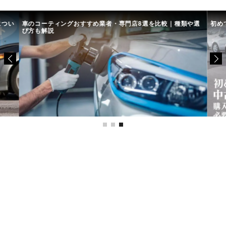
につい
車のコーティングおすすめ業者・専門店8選を比較｜種類や選
初め
び方も解説