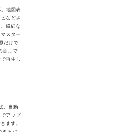
応。地図表
レビなどさ
し、繊細な
「マスター
源だけで
の音まで
音で再生し
ば、自動
動でアップ
できます。
できるバ