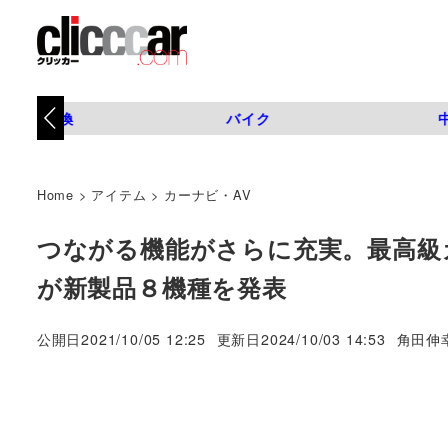
タイヤ交換
バイク
Home
>
アイテム
>
カーナビ・AV
つながる機能がさらに充実。最高級
が新製品８機種を発表
著
公開日
2021/10/05 12:25
更新日
2024/10/03 14:53
角田伸
者