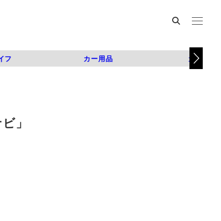
イフ
カー用品
カスタム
ナビ」