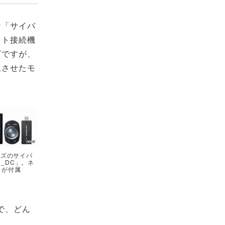
ン「サイバ
ット接続機
ビですが、
上させたモ
イズのサイバ
12_DC」。ネ
クが付属
で、どん