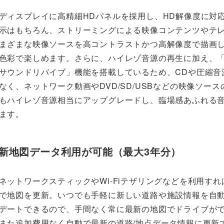
ディスプレイに高精細HDパネルを採用し、HD解像度に対
示はもちろん、ストリーミングによる映像コンテンツやテ
まざまな映像ソースを高コントラストかつ高解像度で描画
色彩で楽しめます。さらに、ハイレゾ音源の再生に加え、
サウンドリバイブ」機能を搭載しているため、CDや圧縮音
なく、ネットワーク動画やDVD/SD/USBなどの映像ソース
もハイレゾ音源相当にアップグレードし、臨場感あふれる
ます。
新地図データ利用が可能（最大3年分）
ネットワークスティックやWi-Fiテザリングなどを利用すれ
で地図を更新。いつでも手軽に新しい道路や施設情報を自
デートできるので、手間なく常に最新の地図でドライブが
また追加費用なく自動で最新の道路/地点データ情報に更新