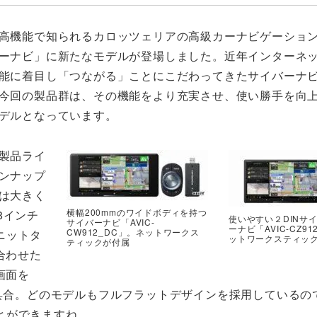
高機能で知られるカロッツェリアの高級カーナビゲーショ
ーナビ」に新たなモデルが登場しました。近年インターネ
能に着目し「つながる」ことにこだわってきたサイバーナ
今回の製品群は、その機能をより充実させ、使い勝手を向
デルとなっています。
製品ライ
ンナップ
は大きく
横幅200mmのワイドボディを持つ
8インチ
使いやすい２DINサ
サイバーナビ「AVIC-
ーナビ「AVIC-CZ9
CW912_DC」。ネットワークス
ニットタ
ットワークスティッ
ティックが付属
合わせた
画面を
う具合。どのモデルもフルフラットデザインを採用しているの
とができますね。