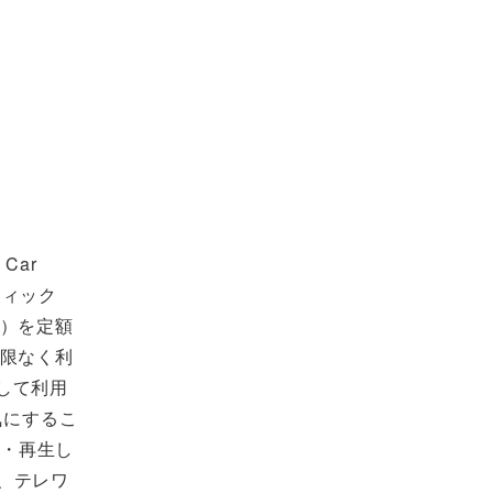
Car
ティック
E）を定額
で制限なく利
して利用
気にするこ
作・再生し
り、テレワ