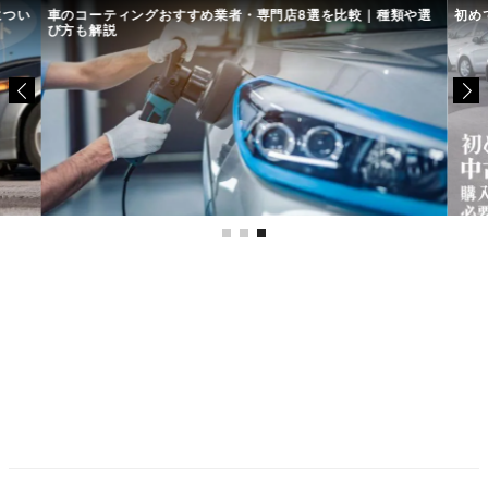
につい
車のコーティングおすすめ業者・専門店8選を比較｜種類や選
初め
び方も解説