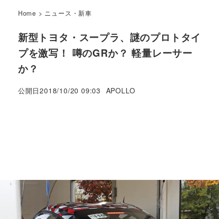
Home
>
ニュース・新車
新型トヨタ・スープラ、謎のプロトタイ
プを激写！ 噂のGRか？ 軽量レーサー
か？
著
公開日
2018/10/20 09:03
APOLLO
者