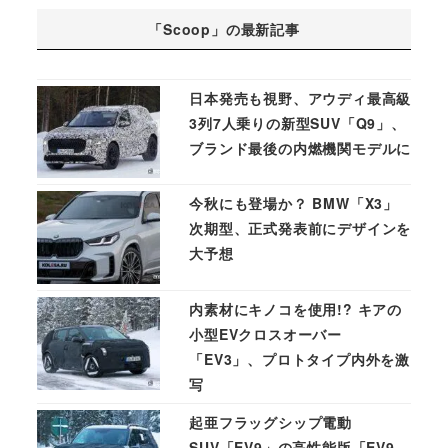
「Scoop」の最新記事
日本発売も視野、アウディ最高級
3列7人乗りの新型SUV「Q9」、
ブランド最後の内燃機関モデルに
今秋にも登場か？ BMW「X3」
次期型、正式発表前にデザインを
大予想
内素材にキノコを使用!? キアの
小型EVクロスオーバー
「EV3」、プロトタイプ内外を激
写
起亜フラッグシップ電動
SUV「EV9」の高性能版「EV9