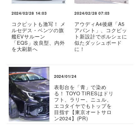
2024/02/28 14:03
2024/02/28 07:03
コクピットも激写！ メ
アウディA4後継「A5
ルセデス・ベンツの旗
アバント」、コクピッ
艦EVサルーン
ト新設計でポルシェに
「EQS」改良型、内外
似たダッシュボード
を大刷新へ
に！
2024/01/24
表彰台を「青」で染め
る！ TOYO TIRESはドリ
フト、ラリー、ニュル、
エコタイヤでもトップを
目指す【東京オートサロ
ン2024】(PR)