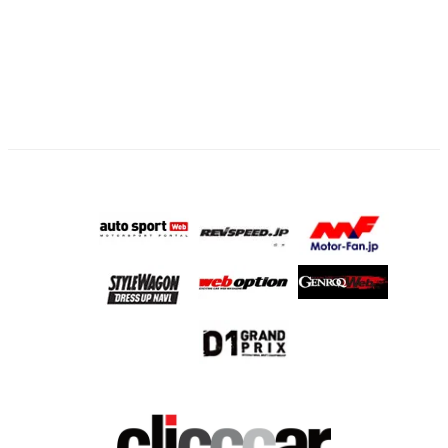
ペ
ー
ジ
送
り