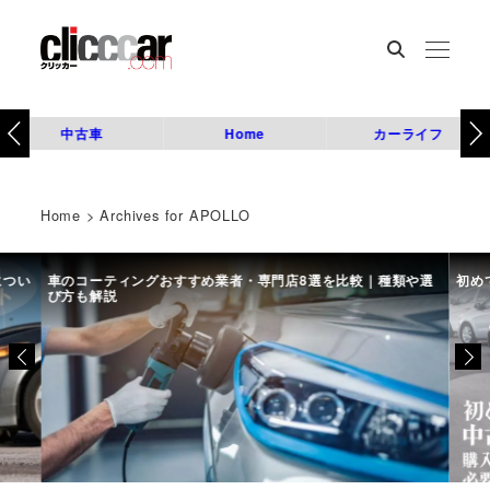
中古車
Home
カーライフ
Home
>
Archives for APOLLO
につい
車のコーティングおすすめ業者・専門店8選を比較｜種類や選
初め
び方も解説