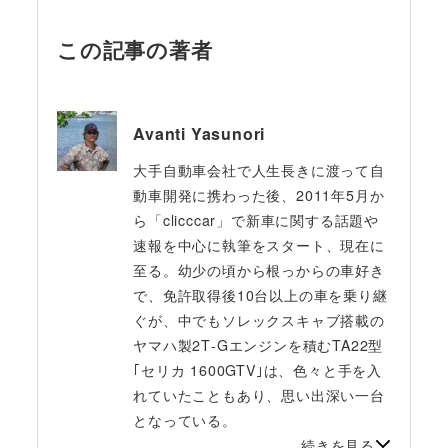
この記事の著者
Avanti Yasunori
大手自動車会社で人生長きに渡って自
動車開発に携わった後、2011年5月か
ら「clicccar」で新車に関する話題や
速報を中心に執筆をスタート、現在に
至る。幼少の頃から根っからの車好き
で、免許取得後10台以上の車を乗り継
ぐが、中でもソレックスキャブ搭載の
ヤマハ製2T‐Gエンジンを積むTA22型
｢セリカ 1600GTV｣は、色々と手を入
れていたこともあり、思い出深い一台
となっている。
続きを見る