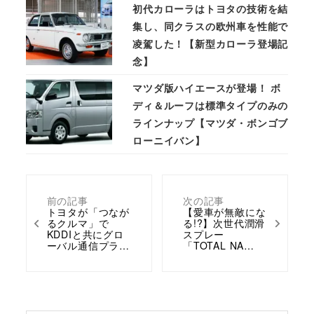
初代カローラはトヨタの技術を結
集し、同クラスの欧州車を性能で
凌駕した！【新型カローラ登場記
念】
マツダ版ハイエースが登場！ ボ
ディ＆ルーフは標準タイプのみの
ラインナップ【マツダ・ボンゴブ
ローニイバン】
前の記事
次の記事
トヨタが「つなが
【愛車が無敵にな
るクルマ」で
る!?】次世代潤滑
KDDIと共にグロ
スプレー
ーバル通信プラ…
「TOTAL NA…