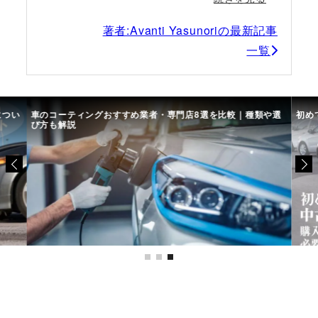
著者:Avanti Yasunoriの最新記事
一覧
につい
車のコーティングおすすめ業者・専門店8選を比較｜種類や選
初め
び方も解説