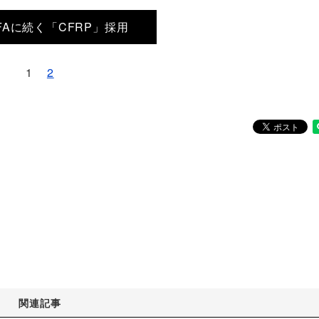
 LFAに続く「CFRP」採用
1
2
関連記事