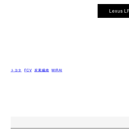
Lexus
トヨタ
FCV
炭素繊維
MIRAI