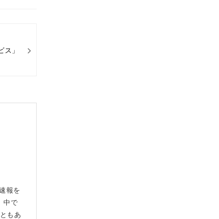
ビス」
や速報を
、中で
こともあ