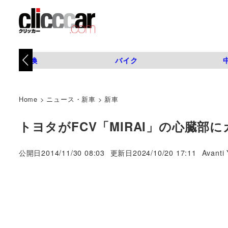
タイヤ交換
バイク
Home
>
ニュース・新車
>
新車
トヨタがFCV「MIRAI」の心臓部
著
公開日
2014/11/30 08:03
更新日
2024/10/20 17:11
Avanti 
者