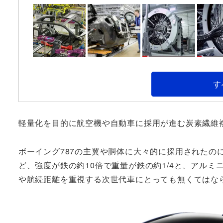
す
軽量化を目的に航空機や自動車に採用が進む炭素繊維複
ボーイング787の主翼や胴体に大々的に採用されたのに
ど、強度が鉄の約10倍で重量が鉄の約1/4と、アルミ
や航続距離を重視する次世代車にとっても無くてはな