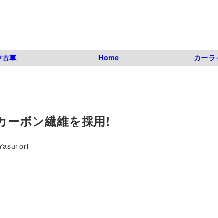
中古車
Home
カーラ
にカーボン繊維を採用!
Yasunori