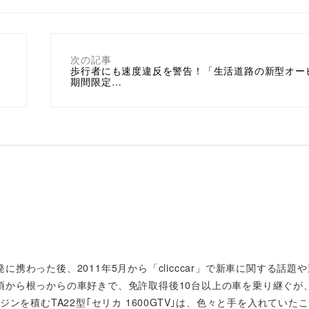
次の記事
歩行者にも速度違反を警告！「生活道路の新型オー
期間限定…
携わった後、2011年5月から「clicccar」で新車に関する話題
頃から根っからの車好きで、免許取得後10台以上の車を乗り継ぐが
ンを積むTA22型｢セリカ 1600GTV｣は、色々と手を入れていた