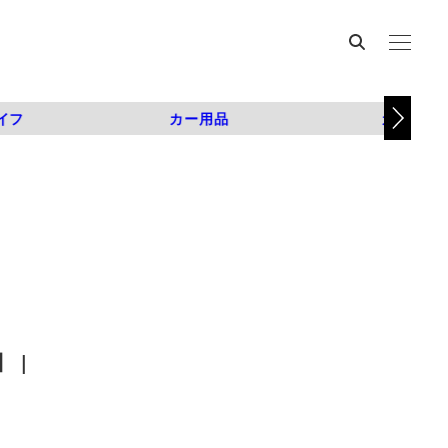
イフ
カー用品
カスタム
 |