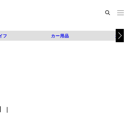
イフ
カー用品
カスタム
 |