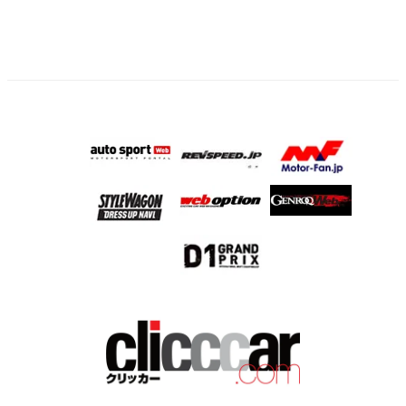
ジ
送
り