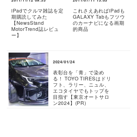
2011/11/12 09:33
2011/07/11 13:03
iPadでクルマ雑誌を定
これさえあればiPadも
期購読してみた
GALAXY Tabもフツウ
【NewsStand
のカーナビになる画期
MotorTrend誌レビュ
的商品
ー】
2024/01/24
表彰台を「青」で染め
る！ TOYO TIRESはドリ
フト、ラリー、ニュル、
エコタイヤでもトップを
目指す【東京オートサロ
ン2024】(PR)