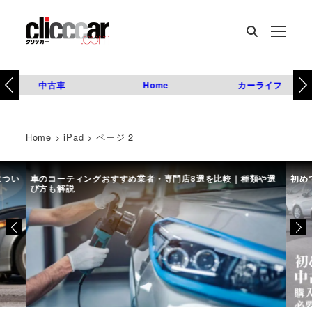
中古車
Home
カーライフ
Home
>
iPad
>
ページ 2
につい
車のコーティングおすすめ業者・専門店8選を比較｜種類や選
初め
び方も解説