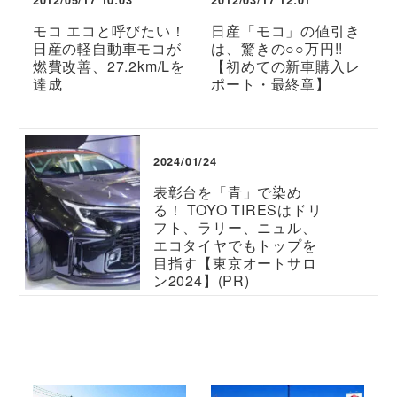
2012/05/17 10:03
2012/03/17 12:01
モコ エコと呼びたい！
日産「モコ」の値引き
日産の軽自動車モコが
は、驚きの○○万円!!
燃費改善、27.2km/Lを
【初めての新車購入レ
達成
ポート・最終章】
2024/01/24
表彰台を「青」で染め
る！ TOYO TIRESはドリ
フト、ラリー、ニュル、
エコタイヤでもトップを
目指す【東京オートサロ
ン2024】(PR)