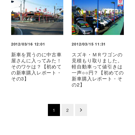
2012/03/16 12:01
2012/03/15 11:31
新車を買うのに中古車
スズキ・ＭＲワゴンの
屋さんに入ってみた！
見積もり取りました。
そのワケは？【初めて
軽自動車って値引きは
の新車購入レポート・
一声○○円？【初めての
その3】
新車購入レポート・そ
の2】
投
1
2
稿
の
ペ