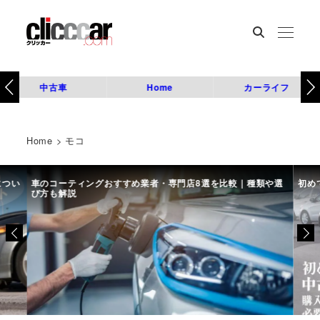
中古車
Home
カーライフ
Home
>
モコ
につい
車のコーティングおすすめ業者・専門店8選を比較｜種類や選
初め
び方も解説