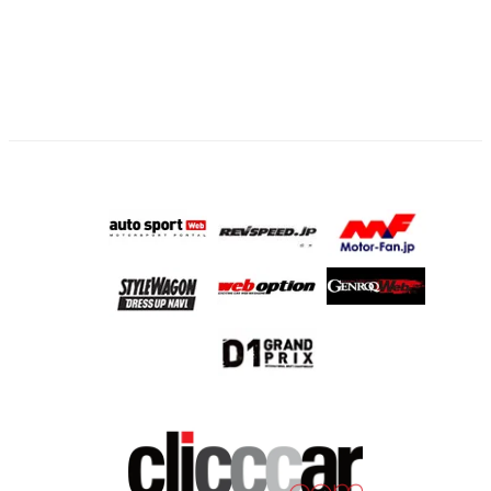
ー
ジ
送
り