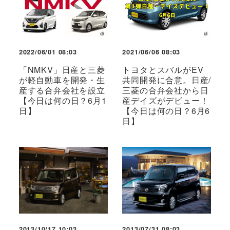
2022/06/01 08:03
2021/06/06 08:03
「NMKV」日産と三菱
トヨタとスバルがEV
が軽自動車を開発・生
共同開発に合意。日産/
産する合弁会社を設立
三菱の合弁会社から日
【今日は何の日？6月1
産デイズがデビュー！
日】
【今日は何の日？6月6
日】
2013/10/17 10:03
2013/07/31 08:03