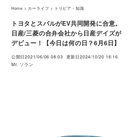
Home
>
カーライフ
>
トリビア・知識
トヨタとスバルがEV共同開発に合意。
日産/三菱の合弁会社から日産デイズが
デビュー！【今日は何の日？6月6日】
公開日
2021/06/06 08:03
更新日
2024/10/20 16:16
著
Mr. ソラン
者