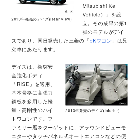
Mitsubishi Kei
Vehicle）」を設
2013年発売のデイズ(Rear View)
立。その成果の第1
弾のモデルがデイ
ズであり、同日発売した三菱の「
eKワゴン
」は兄
弟車にあたります。
デイズは、衝突安
全強化ボディ
「RISE」を適用、
基本骨格に高張力
鋼板を多用した軽
量・高剛性のハイ
2013年発売のデイズ(Interior)
トワゴンです。フ
ァミリー層をターゲットに、アラウンドビューモ
ニターやタッチパネル式オートエアコンなどの便