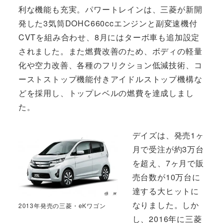
利な機能も充実。パワートレインは、三菱が新開
発した3気筒DOHC660ccエンジンと副変速機付
CVTを組み合わせ、8月にはターボ車も追加設定
されました。また燃費改善のため、ボディの軽量
化や空力改善、各種のフリクション低減技術、コ
ーストストップ機能付きアイドルストップ機構な
どを採用し、トップレベルの燃費を達成しまし
た。
デイズは、発売1ヶ
月で受注が約3万台
を超え、7ヶ月で販
売台数が10万台に
達する大ヒットに
なりました。しか
2013年発売の三菱・eKワゴン
し、2016年に三菱