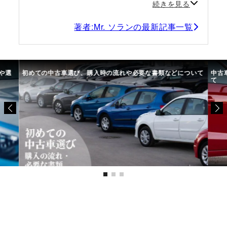
続きを見る
著者:Mr. ソランの最新記事一覧
や選
初めての中古車選び、購入時の流れや必要な書類などについて
中古
て