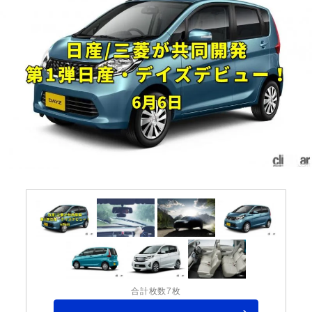
合計枚数7枚