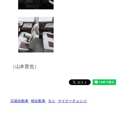
（山本晋也）
日産自動車
軽自動車
モコ
マイナーチェンジ