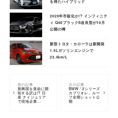
を得たハイブリッド
2020年市販化か!? インフィニテ
ィ Q60ブラックS改良型が10月
公開の噂
新型トヨタ・カローラは新開発
1.5Lガソリンエンジンで
23.4km/L
前の記事
次の記事
新興国を貪欲に開
BMW「2シリーズ
拓する訳は!? 日
カブリオレ」ルー
産 ナイジェリア
フ全開ショット公
で現地企業…
開