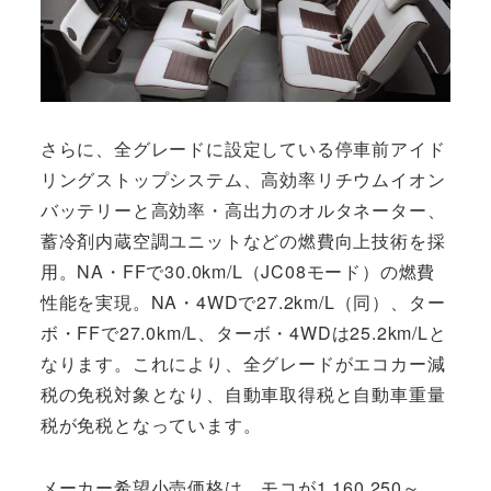
さらに、全グレードに設定している停車前アイド
リングストップシステム、高効率リチウムイオン
バッテリーと高効率・高出力のオルタネーター、
蓄冷剤内蔵空調ユニットなどの燃費向上技術を採
用。NA・FFで30.0km/L（JC08モード）の燃費
性能を実現。NA・4WDで27.2km/L（同）、ター
ボ・FFで27.0km/L、ターボ・4WDは25.2km/Lと
なります。これにより、全グレードがエコカー減
税の免税対象となり、自動車取得税と自動車重量
税が免税となっています。
メーカー希望小売価格は、モコが1,160,250～