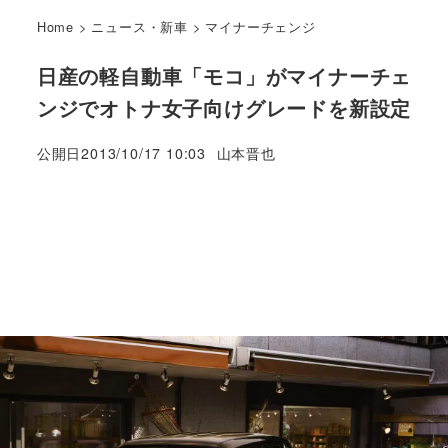
Home
>
ニュース・新車
>
マイナーチェンジ
日産の軽自動車「モコ」がマイナーチェ
ンジでオトナ女子向けグレードを新設定
著
公開日
2013/10/17 10:03
山本晋也
者