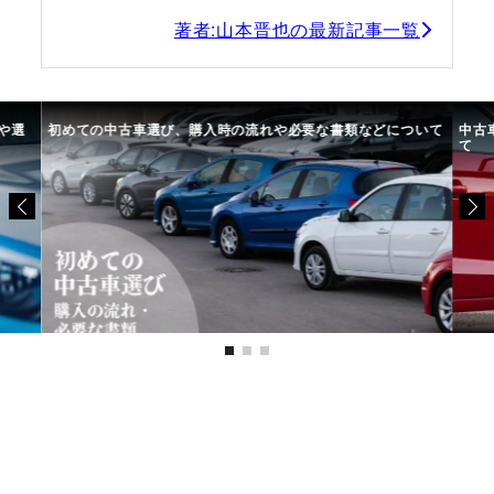
著者:山本晋也の最新記事一覧
や選
初めての中古車選び、購入時の流れや必要な書類などについて
中古
て