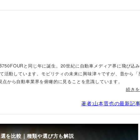
B750FOURと同じ年に誕生。20世紀に自動車メディア界に飛び込
して活動しています。モビリティの未来に興味津々ですが、昔から「
視点から自動車業界を俯瞰的に見ることを意識しています。
続きを
著者:山本晋也の最新記
8選を比較｜種類や選び方も解説