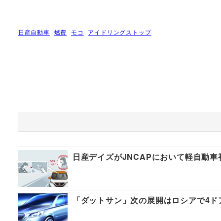
日産自動車
燃費
モコ
アイドリングストップ
日産デイズがJNCAPにおいて軽自動
「ダットサン」次の展開はロシアで4ドア