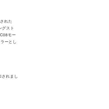
加された
ングスト
C08モー
カラーとし
加されまし