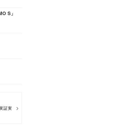
O S」
で実証実