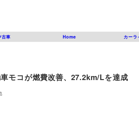
中古車
Home
カーラ
モコが燃費改善、27.2km/Lを達成
也