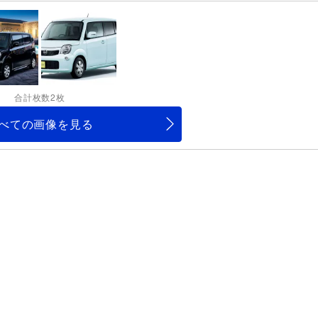
合計枚数2枚
べての画像を見る