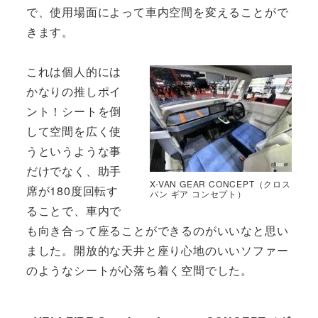
で、使用場面によって車内空間を変えることがで
きます。
これは個人的には
かなりの推しポイ
ント！シートを倒
して空間を広く使
うというような事
だけでなく、助手
X-VAN GEAR CONCEPT（クロス
席が180度回転す
バン ギア コンセプト）
ることで、車内で
も向き合って座ることができるのがいいなと思い
ました。開放的な天井と座り心地のいいソファー
のようなシートが心落ち着く空間でした。