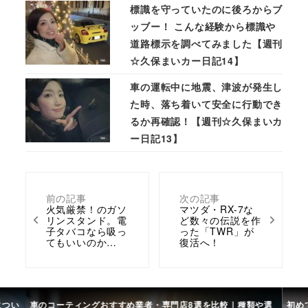
標識を守っていたのに後ろからブ
ッブー！ こんな経験から標識や
道路標示を調べてみました【週刊
☆久保まいカー日記14】
車の運転中に地震、津波が発生し
た時、落ち着いて安全に行動でき
るか再確認！【週刊☆久保まいカ
ー日記13】
前の記事
次の記事
火気厳禁！のガソ
マツダ・RX-7な
リンスタンド。電
ど数々の伝説を作
子タバコなら吸っ
った「TWR」が
てもいいのか…
復活へ！
につい
車のコーティングおすすめ業者・専門店8選を比較｜種類や選
初め