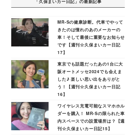
「久保まいカー日記」の最新記事
MR-Sの健康診断。代車でやって
きたのは憧れのあのメーカーの
車！そして最後に重要なお知らせ
です【週刊☆久保まいカー日記
17】
東京でも話題だったあの1台に大
阪オートメッセ2024でも会えま
した♪ 楽しい思い出をありがと
う！【週刊☆久保まいカー日記
16】
ワイヤレス充電可能なスマホホル
ダーを購入！ MR-Sの限られた車
内スペースでの設置場所は？【週
刊☆久保まいカー日記15】