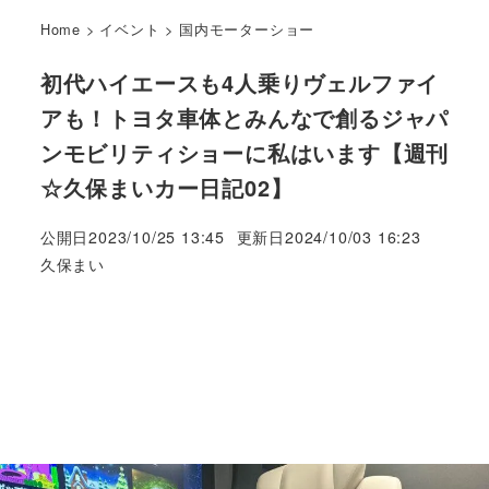
Home
>
イベント
>
国内モーターショー
初代ハイエースも4人乗りヴェルファイ
アも！トヨタ車体とみんなで創るジャパ
ンモビリティショーに私はいます【週刊
☆久保まいカー日記02】
公開日
2023/10/25 13:45
更新日
2024/10/03 16:23
著
久保まい
者