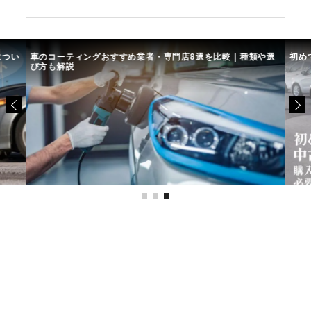
につい
車のコーティングおすすめ業者・専門店8選を比較｜種類や選
初め
び方も解説