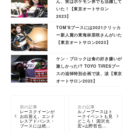
ん、実はポケモン界でも活躍して
いた！【東京オートサロン
2023】
TOM’Sブースには2021クリッカ
ー新人賞の東海林里咲さんがいた
【東京オートサロン2023】
ケン・ブロックは食の好き嫌いが
激しかった!? TOYO TIRESブー
スの追悼特別企画で涙、涙【東京
オートサロン2023】
前の記事
次の記事
レースクイーンが
ルノーブースはト
お出迎え。エンド
ークイベントも見
レスアドバンス・
どころ！ 国沢光
ブースには絶…
宏×山野哲也…