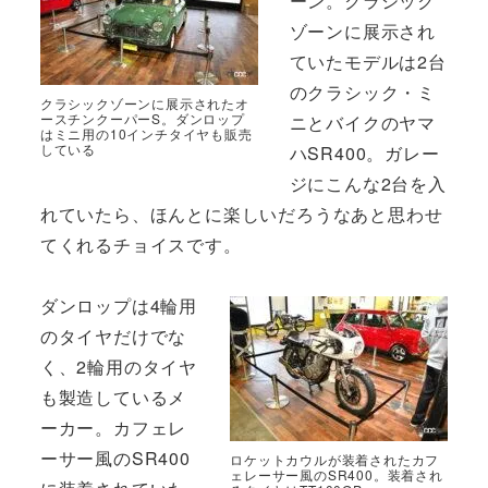
ーン。クラシック
ゾーンに展示され
ていたモデルは2台
のクラシック・ミ
クラシックゾーンに展示されたオ
ースチンクーパーS。ダンロップ
ニとバイクのヤマ
はミニ用の10インチタイヤも販売
している
ハSR400。ガレー
ジにこんな2台を入
れていたら、ほんとに楽しいだろうなあと思わせ
てくれるチョイスです。
ダンロップは4輪用
のタイヤだけでな
く、2輪用のタイヤ
も製造しているメ
ーカー。カフェレ
ーサー風のSR400
ロケットカウルが装着されたカフ
ェレーサー風のSR400。装着され