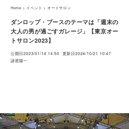
Home
>
イベント
>
オートサロン
ダンロップ・ブースのテーマは「週末の
大人の男が過ごすガレージ」【東京オー
トサロン2023】
公開日
2023/01/14 14:50
更新日
2024/10/21 10:47
著
諸星陽一
者