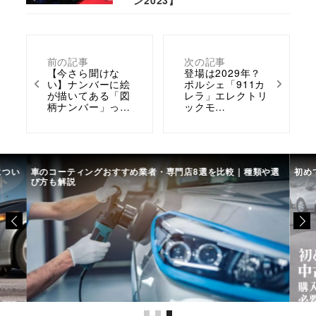
ン2023】
前の記事
次の記事
【今さら聞けな
登場は2029年？
い】ナンバーに絵
ポルシェ「911カ
が描いてある「図
レラ」エレクトリ
柄ナンバー」っ…
ックモ…
につい
車のコーティングおすすめ業者・専門店8選を比較｜種類や選
初め
び方も解説