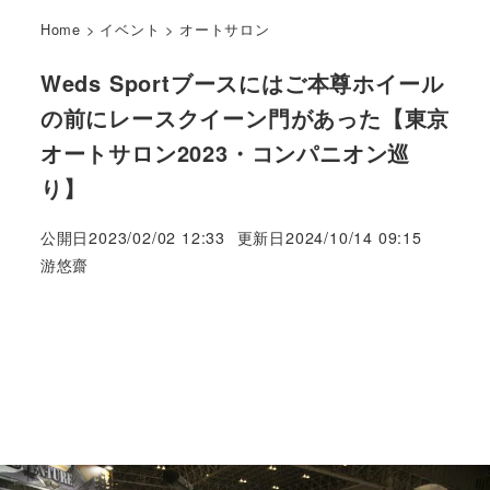
Home
>
イベント
>
オートサロン
Weds Sportブースにはご本尊ホイール
の前にレースクイーン門があった【東京
オートサロン2023・コンパニオン巡
り】
公開日
2023/02/02 12:33
更新日
2024/10/14 09:15
著
游悠齋
者