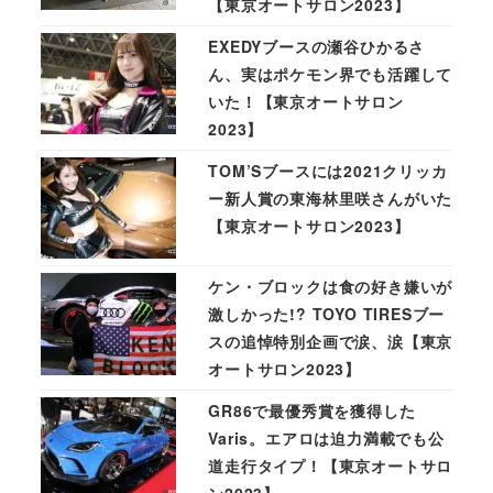
【東京オートサロン2023】
EXEDYブースの瀬谷ひかるさ
ん、実はポケモン界でも活躍して
いた！【東京オートサロン
2023】
TOM’Sブースには2021クリッカ
ー新人賞の東海林里咲さんがいた
【東京オートサロン2023】
ケン・ブロックは食の好き嫌いが
激しかった!? TOYO TIRESブー
スの追悼特別企画で涙、涙【東京
オートサロン2023】
GR86で最優秀賞を獲得した
Varis。エアロは迫力満載でも公
道走行タイプ！【東京オートサロ