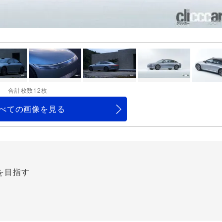
合計枚数12枚
べての画像を見る
を目指す