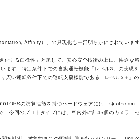
ugmentation, Affinity）」の具現化も一部明らかにされていま
は、「進化する自律性」と題して、安心安全技術の上に、快適な
ています。特定条件下での自動運転機能「レベル3」の実現
より広い運転条件下での運転支援機能である「レベル2＋」
。
00TOPSの演算性能を持つハードウェアには、Qualcomm
が採用される予定で、今回のプロトタイプには、車内外に計45個のカメラ
計測し対象物までの距離計測を行うセンサー。Time of Fl