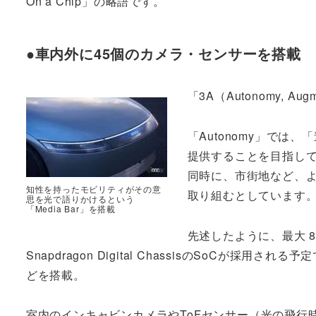
On a Chip」の略語です。
●車内外に45個のカメラ・センサーを搭載
「3A（Autonomy, A
「Autonomy」で
提供することを目指し
同時に、市街地など、
知性を持ったモビリティがその意
取り組むとしています
思を光で語りかけるという
「Media Bar」を搭載
先述したように、最大 8
Snapdragon Digital ChassisのSoC
どを搭載。
室内のインキャビンカメラやToFセンサー（光の飛行時間を