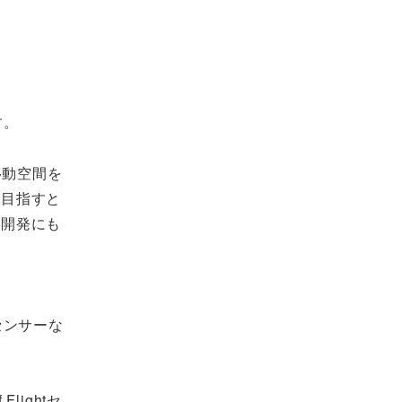
す。
移動空間を
を目指すと
の開発にも
、センサーな
ightセ