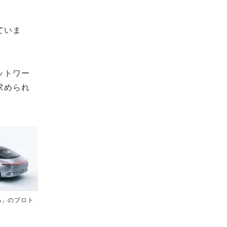
ていま
ットワー
求められ
A」のプロト