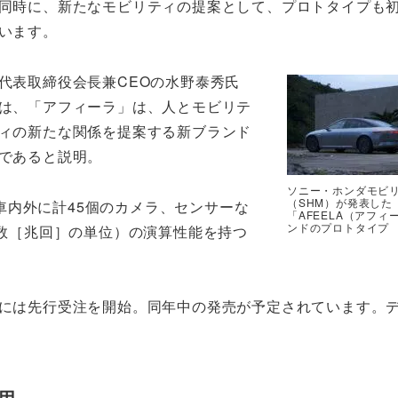
同時に、新たなモビリティの提案として、プロトタイプも
います。
代表取締役会長兼CEOの水野泰秀氏
は、「アフィーラ」は、人とモビリテ
ィの新たな関係を提案する新ブランド
であると説明。
ソニー・ホンダモビ
（SHM）が発表した
車内外に計45個のカメラ、センサーな
「AFEELA（アフィ
ンドのプロトタイプ
回数［兆回］の単位）の演算性能を持つ
半には先行受注を開始。同年中の発売が予定されています。
用