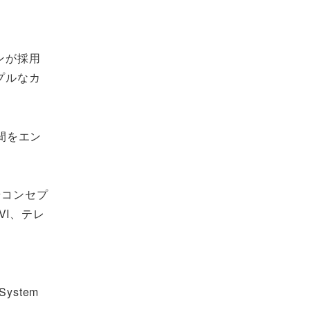
ンが採用
プルなカ
間をエン
やコンセプ
VI、テレ
stem