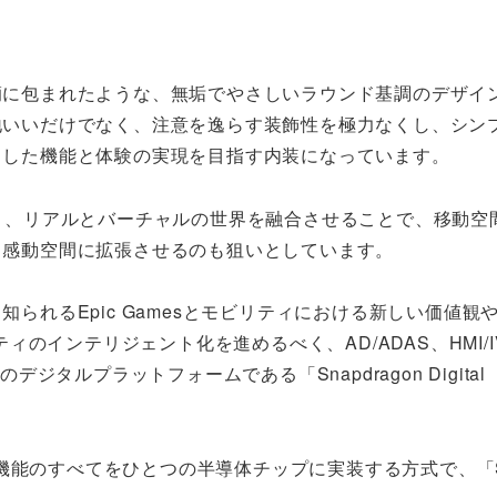
繭に包まれたような、無垢でやさしいラウンド基調のデザイ
地いいだけでなく、注意を逸らす装飾性を極力なくし、シン
とした機能と体験の実現を目指す内装になっています。
く、リアルとバーチャルの世界を融合させることで、移動空
、感動空間に拡張させるのも狙いとしています。
知られるEpic Gamesとモビリティにおける新しい価値観
インテリジェント化を進めるべく、AD/ADAS、HMI/I
sのデジタルプラットフォームである「Snapdragon Digital
能のすべてをひとつの半導体チップに実装する方式で、「Sy