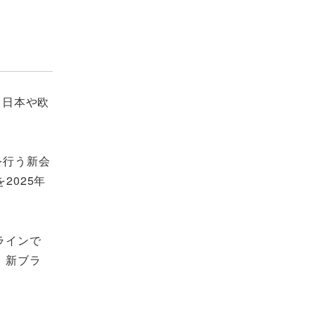
。日本や欧
を行う新会
2025年
ラインで
て、新ブラ