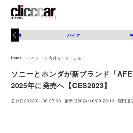
タイヤ交換
バイク
Home
>
イベント
>
海外モーターショー
ソニーとホンダが新ブランド「AFE
2025年に発売へ【CES2023】
著
公開日
2023/01/06 07:03
更新日
2024/10/20 20:13
塚田勝
者