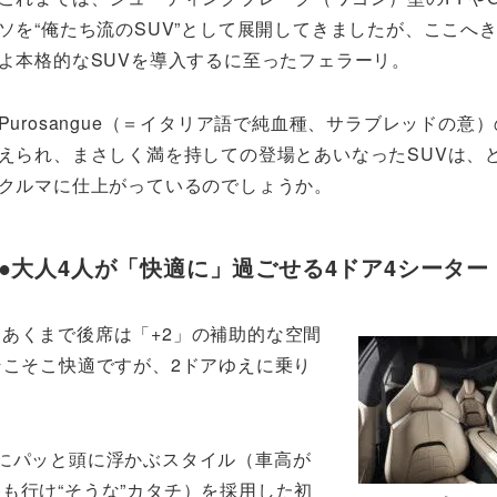
ソを“俺たち流のSUV”として展開してきましたが、ここへ
よ本格的なSUVを導入するに至ったフェラーリ。
Purosangue（＝イタリア語で純血種、サラブレッドの意
えられ、まさしく満を持しての登場とあいなったSUVは、
クルマに仕上がっているのでしょうか。
●大人4人が「快適に」過ごせる4ドア4シーター
あくまで後席は「+2」の補助的な空間
そこそこ快適ですが、2ドアゆえに乗り
きにパッと頭に浮かぶスタイル（車高が
も行け“そうな”カタチ）を採用した初