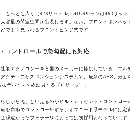
上もっとも広く（473リットル。GTC4ルッソは450リット
に大容量の荷室空間が出現します。なお、フロントボンネッ
などでよく見られるフロントヒンジ式です。
ト・コントロールで急勾配にも対応
高性能テクノロジーを各国のメーカーに提供している、マル
アクティブサスペンションシステムや、最新のABS、最新
度なデバイスを総動員するプロサングエ。
「らしからぬ」といえるのがヒル・ディセント・コントロー
車速を自動でコントロールする、オフロード系モデルには定
とは縁遠かったフェラーリにとっては初採用となっています