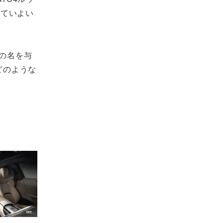
きていよい
）の名を与
どのような