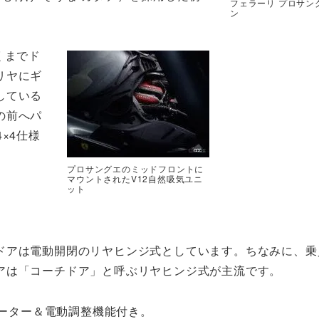
フェラーリ プロサン
ン
くまでド
リヤにギ
している
の前へパ
×4仕様
プロサングエのミッドフロントに
マウントされたV12自然吸気ユニ
ット
ドアは電動開閉のリヤヒンジ式としています。ちなみに、乗
アは「コーチドア」と呼ぶリヤヒンジ式が主流です。
ーター＆電動調整機能付き。