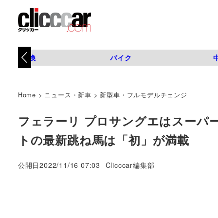
タイヤ交換
バイク
Home
>
ニュース・新車
>
新型車・フルモデルチェンジ
フェラーリ プロサングエはスーパーS
トの最新跳ね馬は「初」が満載
著
公開日
2022/11/16 07:03
Clicccar編集部
者