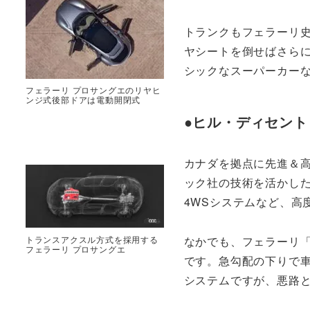
トランクもフェラーリ史
ヤシートを倒せばさら
シックなスーパーカー
フェラーリ プロサングエのリヤヒ
ンジ式後部ドアは電動開閉式
●ヒル・ディセン
カナダを拠点に先進＆
ック社の技術を活かした
4WSシステムなど、高
トランスアクスル方式を採用する
なかでも、フェラーリ
フェラーリ プロサングエ
です。急勾配の下りで
システムですが、悪路