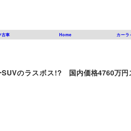
中古車
Home
カーラ
UVのラスボス!? 国内価格4760万