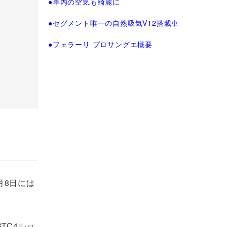
●車内の空気も綺麗に
●セグメント唯一の自然吸気V12搭載車
●フェラーリ プロサングエ概要
月8日には
TC4ルッ