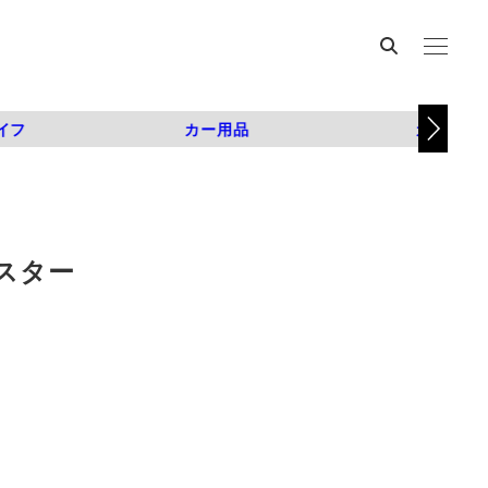
イフ
カー用品
カスタム
円スター