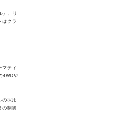
ル）、リ
トはクラ
チマティ
の4WDや
ルの採用
番の制御
。