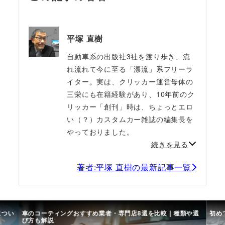
平塚 直樹
自動車系の出版社3社を渡り歩き、流
れ流れて今に至る「漂流」系フリーラ
イター。実は、クリッカー運営母体の
三栄にも在籍経験があり、10年前のク
リッカー「創刊」時は、ちょっとエロ
い（？）カスタムカー雑誌の編集長を
やっておりました。
続きを見る
著者:平塚 直樹の最新記事一覧
につい
車のコーティングおすすめ業者・専門店8選を比較｜種類や選
初め
び方も解説