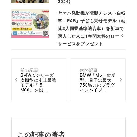
2024】
ヤマハ発動機が電動アシスト自転
車「PAS」子ども乗せモデル（幼
児2人同乗基準適合車）を新車で
購入した人に1年間無料のロード
サービスをプレゼント
前の記事
次の記事
BMW 5シリーズ
BMW「M5」次期
次期型に史上最強
型、目玉は最大
モデル『i5
750馬力のプラグ
M60』を投…
インハイブ…
この記事の著者