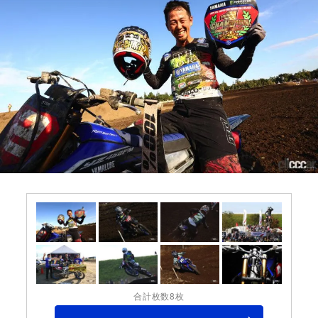
合計枚数8枚