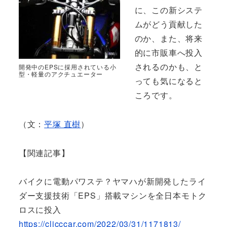
に、この新システ
ムがどう貢献した
のか、また、将来
的に市販車へ投入
されるのかも、と
開発中のEPSに採用されている小
型・軽量のアクチュエーター
っても気になると
ころです。
（文：
平塚 直樹
）
【関連記事】
バイクに電動パワステ？ヤマハが新開発したライ
ダー支援技術「EPS」搭載マシンを全日本モトク
ロスに投入
https://clicccar.com/2022/03/31/1171813/