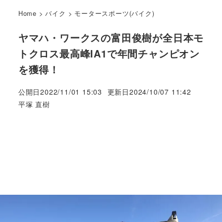
Home
>
バイク
>
モータースポーツ(バイク)
ヤマハ・ワークスの富田俊樹が全日本モ
トクロス最高峰IA1で年間チャンピオン
を獲得！
公開日
2022/11/01 15:03
更新日
2024/10/07 11:42
著
平塚 直樹
者