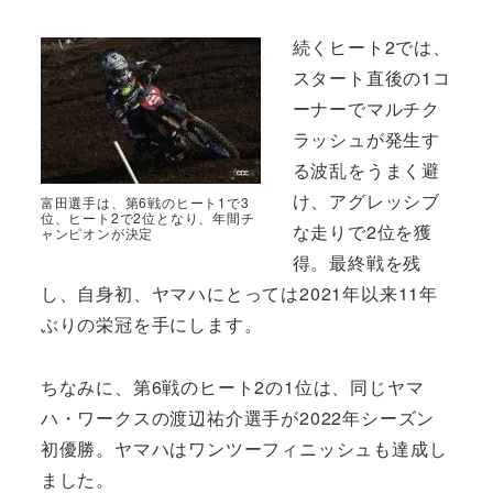
続くヒート2では、
スタート直後の1コ
ーナーでマルチク
ラッシュが発生す
る波乱をうまく避
け、アグレッシブ
富田選手は、第6戦のヒート1で3
位、ヒート2で2位となり、年間チ
な走りで2位を獲
ャンピオンが決定
得。最終戦を残
し、自身初、ヤマハにとっては2021年以来11年
ぶりの栄冠を手にします。
ちなみに、第6戦のヒート2の1位は、同じヤマ
ハ・ワークスの渡辺祐介選手が2022年シーズン
初優勝。ヤマハはワンツーフィニッシュも達成し
ました。