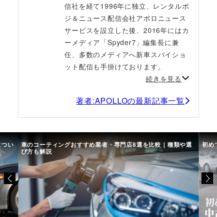
信社を経て1996年に独立、レンタルポ
ジ＆ニュース配信会社アポロニュース
サービスを設立した後、2016年にはカ
ーメディア「Spyder7」編集長に兼
任、多数のメディアへ新車スパイショ
ット配信も手掛けております。
続きを見る
著者:APOLLOの最新記事一覧
につい
車のコーティングおすすめ業者・専門店8選を比較｜種類や選
初め
び方も解説