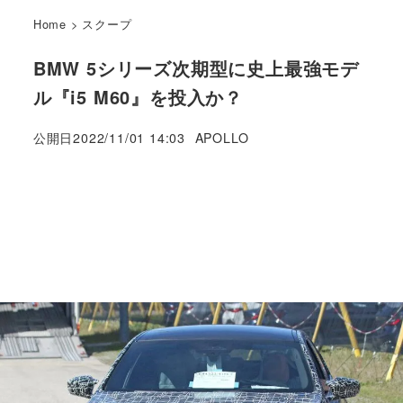
Home
>
スクープ
BMW 5シリーズ次期型に史上最強モデ
ル『i5 M60』を投入か？
著
公開日
2022/11/01 14:03
APOLLO
者