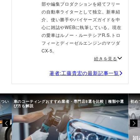
部や編集プロダクションを経てフリー
の自動車ライターとして独立。新車紹
介、使い勝手やバイヤーズガイドを中
心に雑誌やWEBに執筆している。現在
の愛車はルノー・ルーテシアR.S.トロ
フィーとディーゼルエンジンのマツダ
CX-5。
続きを見る
著者:工藤貴宏の最新記事一覧
につい
車のコーティングおすすめ業者・専門店8選を比較｜種類や選
初め
び方も解説