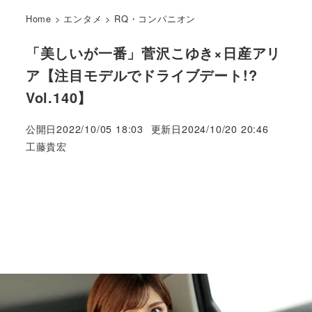
Home
>
エンタメ
>
RQ・コンパニオン
「美しいが一番」菅沢こゆき×日産アリ
ア【注目モデルでドライブデート!?
Vol.140】
公開日
2022/10/05 18:03
更新日
2024/10/20 20:46
著
工藤貴宏
者