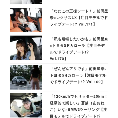
「なにこの王様シート！」前田星
奈×レクサスLX【注目モデルでド
ライブデート!? Vol.171】
「私も運転したいかも」前田星奈
×トヨタGRカローラ【注目モデ
ルでドライブデート!?
Vol.170】
「ぜんぜんアリです」前田星奈×
トヨタGRカローラ【注目モデル
でドライブデート!? Vol.169】
「120km/hでもリッター20km！
経済的で楽しい」蒼猫（あおね
こ）いな×BMW3ツーリング【注
目モデルでドライブデート!?