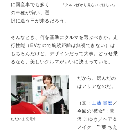
に国産車でも多く
「クルマばかり見ないでほしい」
の車種が揃い、選
択に迷う日が来るだろう。
そんなとき、何を基準にクルマを選ぶべきか。走
行性能（EVなので航続距離は無視できない）は
もちろんだけど、デザインだって大事。どうせ乗
るなら、美しいクルマがいいに決まっている。
だから、選んだの
はアリアなのだ。
（文：
工藤 貴宏
／
今回の“彼女”：菅
沢 こゆき／ヘア＆
ただいま充電中
メイク：千葉 ちえ