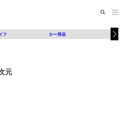
イフ
カー用品
カスタム
次元