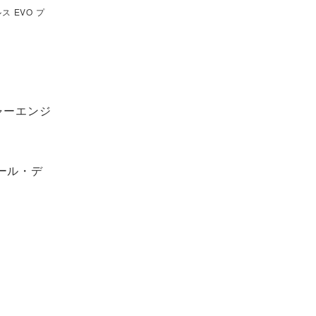
 EVO プ
。
ャーエンジ
ール・デ