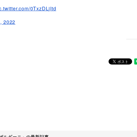
c.twitter.com/0TxzDLjItd
, 2022
ボルギーニ」の最新記事