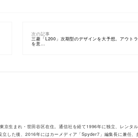
次の記事
三菱「L200」次期型のデザインを大予想。アウト
を意…
年東京生まれ・世田谷区在住。通信社を経て1996年に独立、レンタ
した後、2016年にはカーメディア「Spyder7」編集長に兼任、