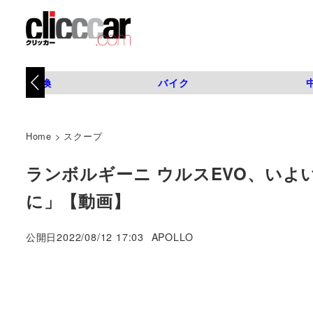
タイヤ交換
バイク
Home
>
スクープ
ランボルギーニ ウルスEVO、い
に」【動画】
著
公開日
2022/08/12 17:03
APOLLO
者