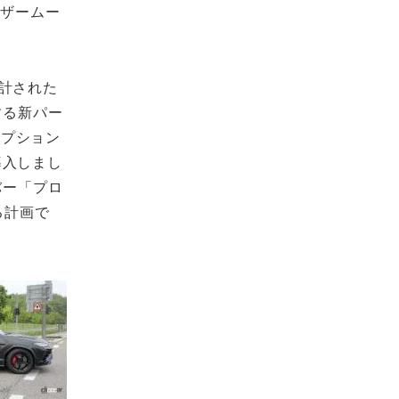
ィザームー
設計された
する新パー
オプション
導入しまし
バー「プロ
る計画で