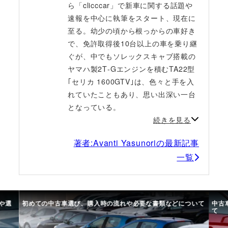
ら「clicccar」で新車に関する話題や
速報を中心に執筆をスタート、現在に
至る。幼少の頃から根っからの車好き
で、免許取得後10台以上の車を乗り継
ぐが、中でもソレックスキャブ搭載の
ヤマハ製2T‐Gエンジンを積むTA22型
｢セリカ 1600GTV｣は、色々と手を入
れていたこともあり、思い出深い一台
となっている。
続きを見る
著者:Avanti Yasunoriの最新記事
一覧
ついて
中古車選びで失敗しないために。選び方のコツや注意点につい
車の
て
び方