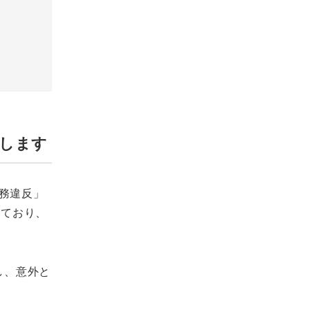
説します
務違反」
っており、
し、意外と