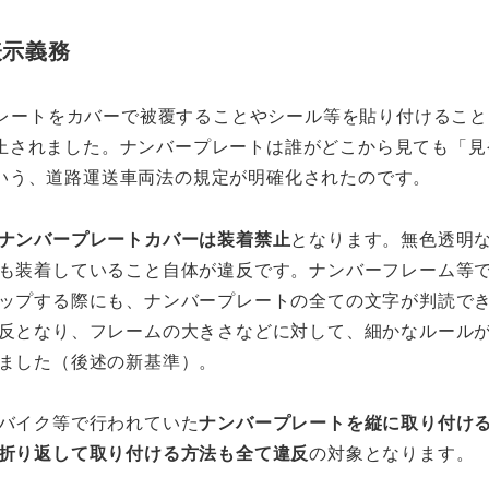
表示義務
ープレートをカバーで被覆することやシール等を貼り付けるこ
止されました。ナンバープレートは誰がどこから見ても「見
いう、道路運送車両法の規定が明確化されたのです。
ナンバープレートカバーは装着禁止
となります。無色透明
も装着していること自体が違反です。ナンバーフレーム等
ップする際にも、ナンバープレートの全ての文字が判読で
反となり、フレームの大きさなどに対して、細かなルール
ました（後述の新基準）。
バイク等で行われていた
ナンバープレートを縦に取り付け
折り返して取り付ける方法も全て違反
の対象となります。