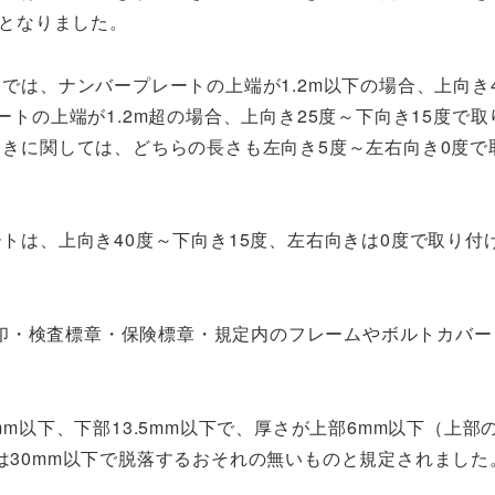
間となりました。
では、ナンバープレートの上端が1.2m以下の場合、上向き
ートの上端が1.2m超の場合、上向き25度～下向き15度で
きに関しては、どちらの長さも左向き5度～左右向き0度で
トは、上向き40度～下向き15度、左右向きは0度で取り付
印・検査標章・保険標章・規定内のフレームやボルトカバー
。
mm以下、下部13.5mm以下で、厚さが上部6mm以下（上部
さは30mm以下で脱落するおそれの無いものと規定されました