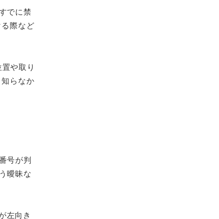
、すでに禁
ける際など
位置や取り
。知らなか
番号が判
う曖昧な
が左向き