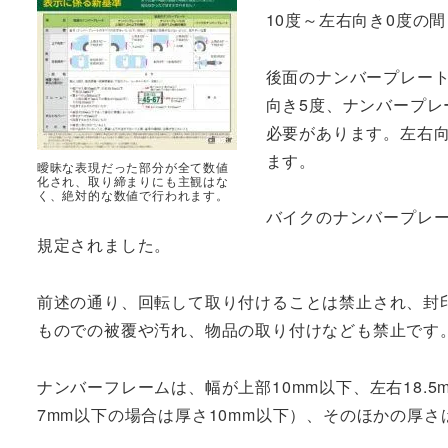
10度～左右向き0度の
後面のナンバープレート
向き5度、ナンバープレ
必要があります。左右向
ます。
曖昧な表現だった部分が全て数値
化され、取り締まりにも主観はな
く、絶対的な数値で行われます。
バイクのナンバープレー
規定されました。
前述の通り、回転して取り付けることは禁止され、封
ものでの被覆や汚れ、物品の取り付けなども禁止です
ナンバーフレームは、幅が上部10mm以下、左右18.5
7mm以下の場合は厚さ10mm以下）、そのほかの厚