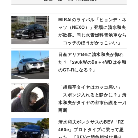
MIRAIのライバル「ヒョンデ・ネ
ッソ（NEXO）」登場に清水和夫
が歓喜。同じ水素燃料電池車なら
「コッチのほうがかっこいい」
日産アリアB6に清水和夫が惚れ
た？「290kWのB9＋4WDは令和
のGT-Rになる？」
「超扁平タイヤはカッコ悪い」
「スポンジ入れると静かに？」清
水和夫がタイヤの都市伝説を一刀
両断
清水和夫がレクサスのBEV「RZ
450e」プロトタイプに乗って思
った。「BEVの競争領域は乗り