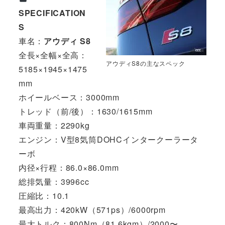
SPECIFICATION
S
車名：
アウディ S8
全長×全幅×全高：
アウディS8の主なスペック
5185×1945×1475
mm
ホイールベース：3000mm
トレッド（前/後）：1630/1615mm
車両重量：2290kg
エンジン：V型8気筒DOHCインタークーラータ
ーボ
内径×行程：86.0×86.0mm
総排気量：3996cc
圧縮比：10.1
最高出力：420kW（571ps）/6000rpm
最大トルク：800Nm（81.6kgm）/2000〜