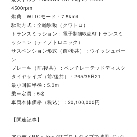
4500rpm
燃費 WLTCモード：7.8km/L
駆動方式：全輪駆動（クワトロ）
トランスミッション：電子制御8速ATトランスミ
ッション（ティプトロニック）
サスペンション形式（前/後共）：ウイッシュボー
ン
ブレーキ（前/後共）：ベンチレーテッドディスク
タイヤサイズ（前/後共）：265/35R21
最小回転半径：5.3m
乗車定員：5名
車両本体価格（税込）：20,100,000円
【関連記事】
アウディRS e-tron GTプロトタイプで城里バンク