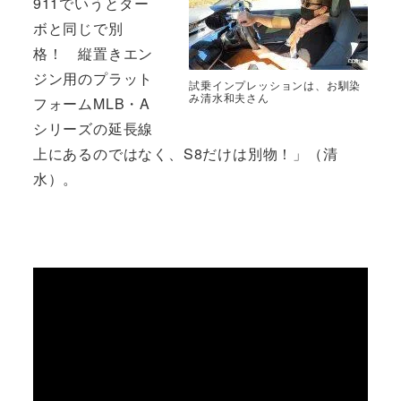
911でいうとター
ボと同じで別
格！ 縦置きエン
ジン用のプラット
試乗インプレッションは、お馴染
み清水和夫さん
フォームMLB・A
シリーズの延長線
上にあるのではなく、S8だけは別物！」（清
水）。