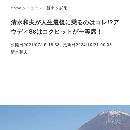
Home
>
ニュース・新車
>
試乗
清水和夫が人生最後に乗るのはコレ!?ア
ウディS8はコクピットが一等席！
公開日
2021/07/15 18:33
更新日
2024/10/21 00:03
著
清水和夫
者