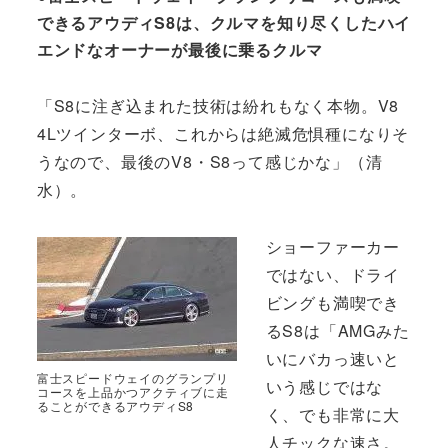
できるアウディS8は、クルマを知り尽くしたハイ
エンドなオーナーが最後に乗るクルマ
「S8に注ぎ込まれた技術は紛れもなく本物。V8
4Lツインターボ、これからは絶滅危惧種になりそ
うなので、最後のV8・S8って感じかな」（清
水）。
ショーファーカー
ではない、ドライ
ビングも満喫でき
るS8は「AMGみた
いにバカっ速いと
富士スピードウェイのグランプリ
いう感じではな
コースを上品かつアクティブに走
ることができるアウディS8
く、でも非常に大
人チックな速さ。