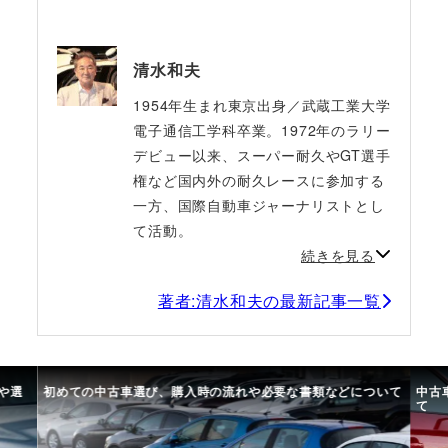
清水和夫
1954年生まれ東京出身／武蔵工業大学
電子通信工学科卒業。1972年のラリー
デビュー以来、スーパー耐久やGT選手
権など国内外の耐久レースに参加する
一方、国際自動車ジャーナリストとし
て活動。
続きを見る
著者:清水和夫の最新記事一覧
や選
初めての中古車選び、購入時の流れや必要な書類などについて
中古
て