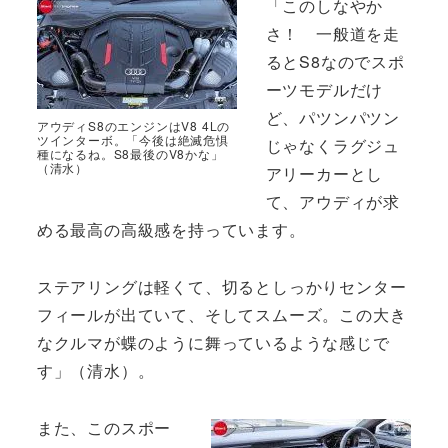
「このしなやか
さ！ 一般道を走
るとS8なのでスポ
ーツモデルだけ
ど、パツンパツン
アウディS8のエンジンはV8 4Lの
ツインターボ。「今後は絶滅危惧
じゃなくラグジュ
種になるね。S8最後のV8かな」
（清水）
アリーカーとし
て、アウディが求
める最高の高級感を持っています。
ステアリングは軽くて、切るとしっかりセンター
フィールが出ていて、そしてスムーズ。この大き
なクルマが蝶のように舞っているような感じで
す」（清水）。
また、このスポー