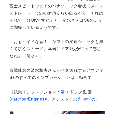
富士スピードウェイのパナソニック看板（メイン
ストレート）で260km/hくらい出るから、それは
それで十分OKですね」と、清水さんはS8の走り
に陶酔しているようです。
「おぉ～イイなぁ！ シフトの変速ショックも無
くて凄くスムーズ。本当にドア4枚か!?って感じ
だね」（清水）。
百戦錬磨の清水和夫さんがベタ惚れするアウディ
S8のすべてのインプレッションは、動画で！
（試乗インプレッション：
清水 和夫
／動画：
StartYourEnginesX
／アシスト：
永光 やすの
）