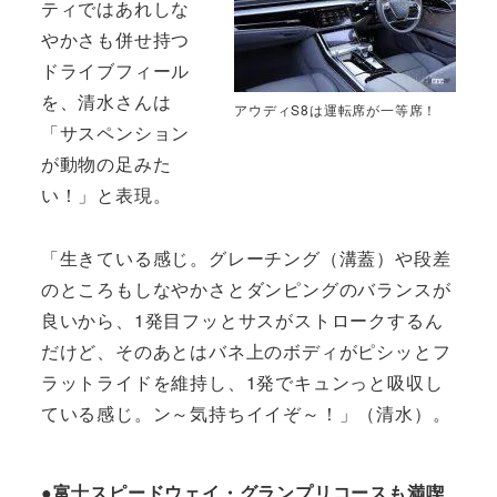
ティではあれしな
やかさも併せ持つ
ドライブフィール
を、清水さんは
アウディS8は運転席が一等席！
「サスペンション
が動物の足みた
い！」と表現。
「生きている感じ。グレーチング（溝蓋）や段差
のところもしなやかさとダンピングのバランスが
良いから、1発目フッとサスがストロークするん
だけど、そのあとはバネ上のボディがピシッとフ
ラットライドを維持し、1発でキュンっと吸収し
ている感じ。ン～気持ちイイぞ～！」（清水）。
●富士スピードウェイ・グランプリコースも満喫