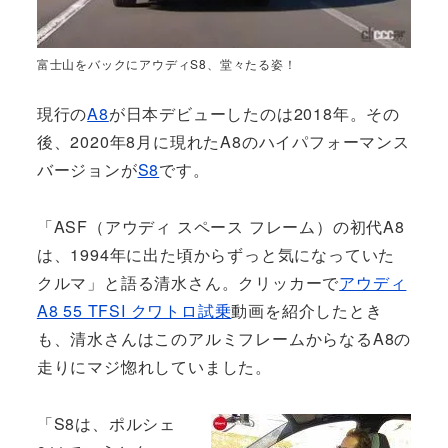
富士山をバックにアウディS8、堂々たる姿！
現行の
A8
が日本デビューしたのは2018年。その
後、2020年8月に現れたA8のハイパフォーマンス
バージョンが
S8
です。
「ASF（アウディ スペース フレーム）の初代A8
は、1994年に出た頃からずっと気になっていた
クルマ」と語る清水さん。クリッカーで
アウディ
A8 55 TFSI クワトロ試乗
動画を紹介したとき
も、清水さんはこのアルミフレームからなるA8の
走りにマジ惚れしていました。
「S8は、ポルシェ