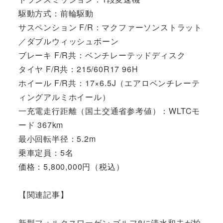
駆動方式：前輪駆動
サスペンション F/R：マクファーソンストラット
／ダブルウィッシュボーン
ブレーキ F/R共：ベンチレーテッドディスク
タイヤ F/R共：215/60R17 96H
ホイール F/R共：17×6.5J（エアロベンチレーテ
ィングアルミホイール）
一充電走行距離（国土交通省参考値）：WLTCモ
ード 367km
最小回転半径：5.2m
乗車定員：5名
価格：5,800,000円（税込）
【関連記事】
新型フォルクスワーゲン ゴルフ8に清水和夫が拍