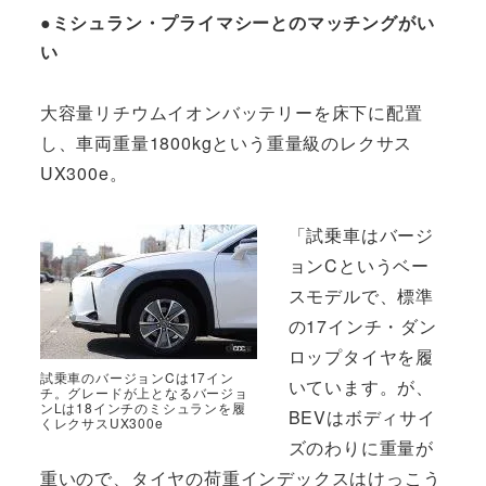
●ミシュラン・プライマシーとのマッチングがい
い
大容量リチウムイオンバッテリーを床下に配置
し、車両重量1800kgという重量級のレクサス
UX300e。
「試乗車はバージ
ョンCというベー
スモデルで、標準
の17インチ・ダン
ロップタイヤを履
試乗車のバージョンCは17イン
いています。が、
チ。グレードが上となるバージョ
ンLは18インチのミシュランを履
BEVはボディサイ
くレクサスUX300e
ズのわりに重量が
重いので、タイヤの荷重インデックスはけっこう