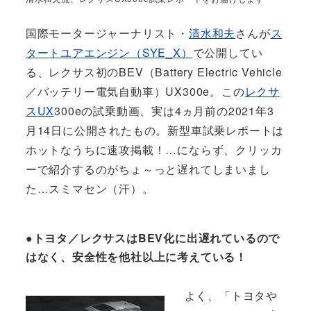
国際モータージャーナリスト・
清水和夫
さんが
ス
タートユアエンジン（SYE_X）
で公開してい
る、レクサス初のBEV（Battery Electric Vehicle
／バッテリー電気自動車）UX300e。この
レクサ
ス
UX
300eの試乗動画、実は4ヵ月前の2021年3
月14日に公開されたもの。新型車試乗レポートは
ホットなうちに速攻掲載！…にならず、クリッカ
ーで紹介するのがちょ～っと遅れてしまいまし
た…スミマセン（汗）。
●トヨタ／レクサスはBEV化に出遅れているので
はなく、安全性を他社以上に考えている！
よく、「トヨタや