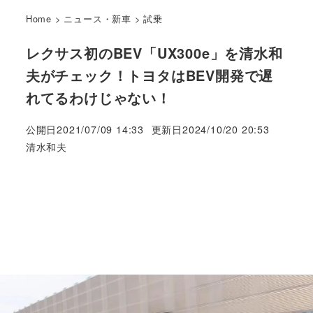
Home
>
ニュース・新車
>
試乗
レクサス初のBEV「UX300e」を清水和
夫がチェック！トヨタはBEV開発で遅
れてるわけじゃない！
公開日
2021/07/09 14:33
更新日
2024/10/20 20:53
著
清水和夫
者