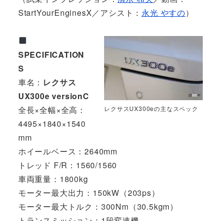
StartYourEnginesX／アシスト：
永光 やすの
）
SPECIFICATION
S
車名：
レクサス
UX300e versionC
全長×全幅×全高：
レクサスUX300eの主なスペック
4495×1840×1540
mm
ホイールベース：2640mm
トレッド F/R：1560/1560
車両重量：1800kg
モーター最大出力：150kW（203ps）
モーター最大トルク：300Nm（30.5kgm）
トランスミッション：1段変速機