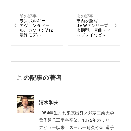
前の記事
次の記事
ランボルギーニ
車内を激写！
アヴェンタドー
BMW 7シリーズ
ル、ガソリンV12
次期型、湾曲ディ
最終モデル「…
スプレイなどを…
この記事の著者
清水和夫
1954年生まれ東京出身／武蔵工業大学
電子通信工学科卒業。1972年のラリー
デビュー以来、スーパー耐久やGT選手