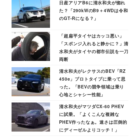
日産アリアB6に清水和夫が惚れ
た？「290kWのB9＋4WDは令和
のGT-Rになる？」
「超扁平タイヤはカッコ悪い」
「スポンジ入れると静かに？」清
水和夫がタイヤの都市伝説を一刀
両断
清水和夫がレクサスのBEV「RZ
450e」プロトタイプに乗って思
った。「BEVの競争領域は乗り
心地とシャシー性能」
清水和夫がマツダCX-60 PHEV
に試乗。「よくこんな複雑な
PHEV作ったなぁ。速さは圧倒的
にディーゼルよりコッチ！」