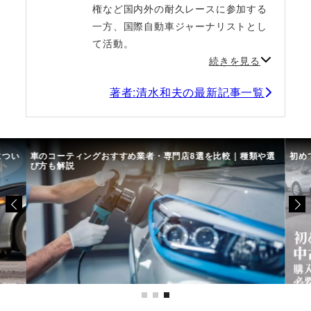
権など国内外の耐久レースに参加する
一方、国際自動車ジャーナリストとし
て活動。
続きを見る
著者:清水和夫の最新記事一覧
や選
初めての中古車選び、購入時の流れや必要な書類などについて
中古
て