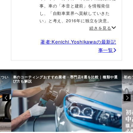
事。車の「本音と建前」を情報発信
し、「自動車業界へ貢献していきた
い」と考え、2016年に独立を決意。
続きを見る
著者:Kenichi.Yoshikawaの最新記
事一覧
や選
初めての中古車選び、購入時の流れや必要な書類などについて
中古
て