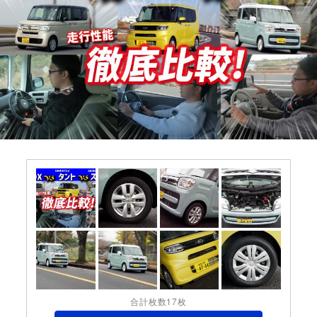
合計枚数17枚