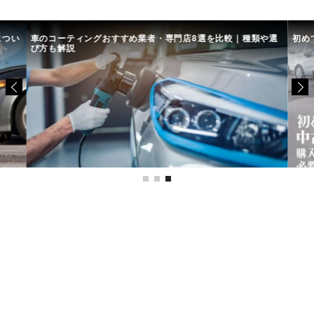
につい
車のコーティングおすすめ業者・専門店8選を比較｜種類や選
初め
び方も解説