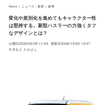
Home
>
ニュース・新車
>
新車
変化や差別化を進めてもキャラクター性
は堅持する。新型ハスラーの力強くタフ
なデザインとは？
公開日
2020/02/05 11:03
更新日
2024/10/20 13:07
著
すぎもと たかよし
者