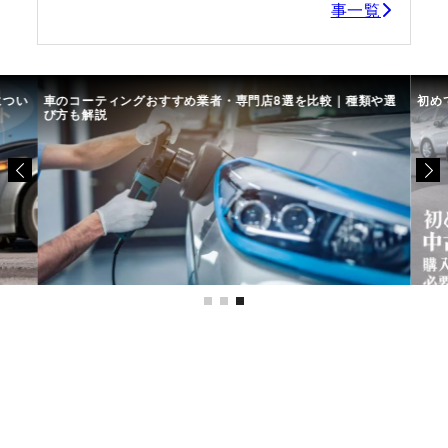
事一覧
や選
初めての中古車選び、購入時の流れや必要な書類などについて
中古
て