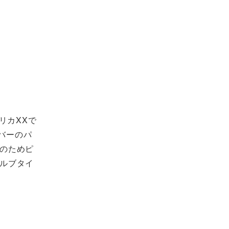
リカXXで
バーのパ
そのためピ
バルブタイ