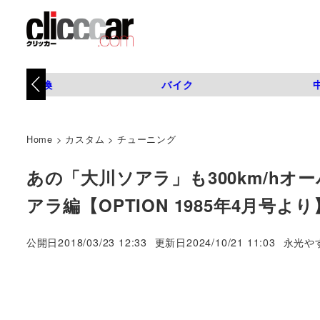
タイヤ交換
バイク
Home
>
カスタム
>
チューニング
あの「大川ソアラ」も300km/hオ
アラ編【OPTION 1985年4月号より
著
公開日
2018/03/23 12:33
更新日
2024/10/21 11:03
永光や
者