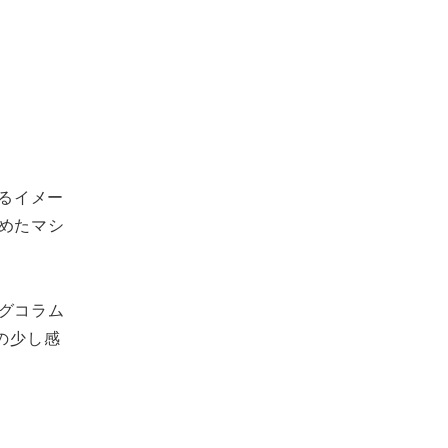
けるイメー
めたマシ
グコラム
の少し感