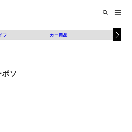
イフ
カー用品
カスタム
ーボソ