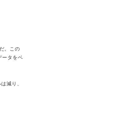
だ。この
データをベ
ルは減り、