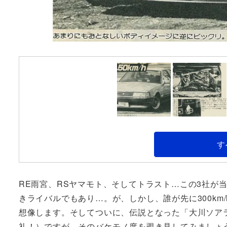
す
RE雨宮、RSヤマモト、そしてトラスト…この3社が
きライバルでもあり…。が、しかし、誰が先に300km
想像します。そしてついに、伝説となった「大川ソア
礼！）ですが、そのバケモノ度を覗き見してみましょ