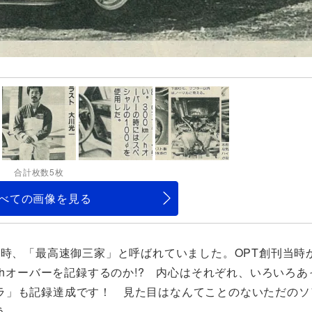
合計枚数5枚
べての画像を見る
当時、「最高速御三家」と呼ばれていました。OPT創刊当時
/hオーバーを記録するのか!? 内心はそれぞれ、いろいろあ
ラ」も記録達成です！ 見た目はなんてことのないただのソ
う。