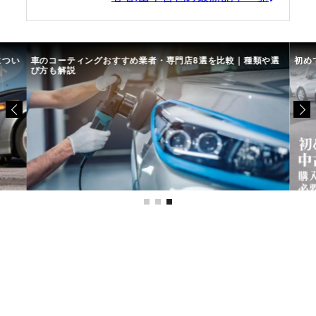
につい
車のコーティングおすすめ業者・専門店8選を比較｜種類や選
初め
び方も解説