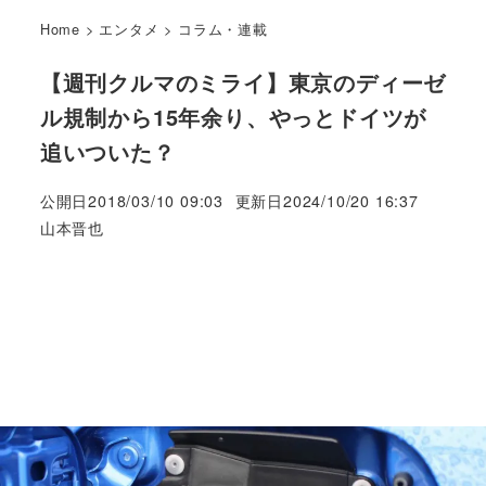
Home
>
エンタメ
>
コラム・連載
【週刊クルマのミライ】東京のディーゼ
ル規制から15年余り、やっとドイツが
追いついた？
公開日
2018/03/10 09:03
更新日
2024/10/20 16:37
著
山本晋也
者