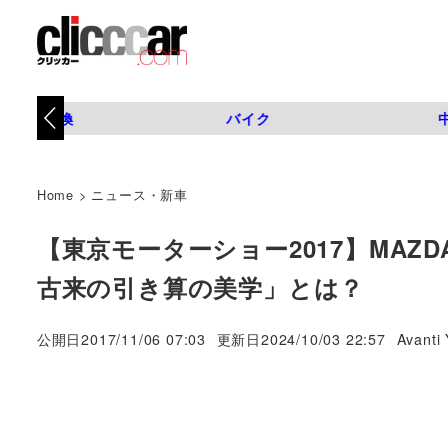
タイヤ交換
バイク
Home
>
ニュース・新車
【東京モーターショー2017】MA
古来の引き算の美学」とは？
著
公開日
2017/11/06 07:03
更新日
2024/10/03 22:57
Avanti 
者