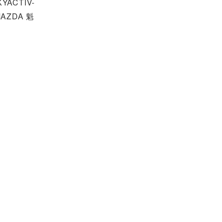
CTIV-
AZDA 魁