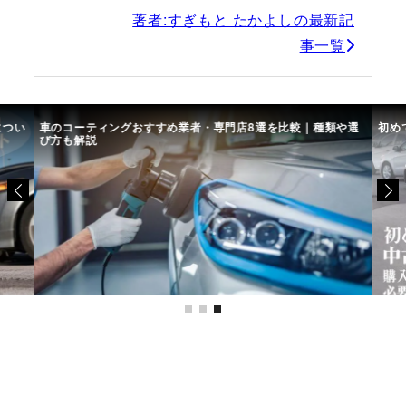
著者:すぎもと たかよしの最新記
事一覧
につい
車のコーティングおすすめ業者・専門店8選を比較｜種類や選
初め
び方も解説